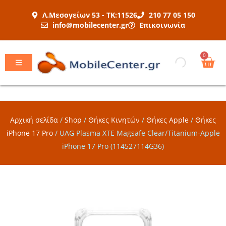
Μετάβαση
Λ.Μεσογείων 53 - ΤΚ:11526
210 77 05 150
στο
info@mobilecenter.gr
Επικοινωνία
περιεχόμενο
Car
0
Αρχική σελίδα
/
Shop
/
Θήκες Κινητών
/
Θήκες Apple
/
Θήκες
iPhone 17 Pro
/
UAG Plasma XTE Magsafe Clear/Titanium-Apple
iPhone 17 Pro (114527114G36)