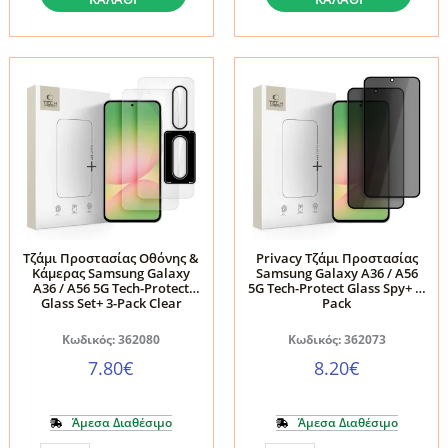
Samsung
Galaxy
Galaxy
A56
A56
5G
5G
Ringke
2
Easy
pack
Slide
(FRL-
2-
EG-
Pack
A565G-
Clear
2pk)
ποσότητα
Τζάμι Προστασίας Οθόνης &
Privacy Τζάμι Προστασίας
ποσότητα
Κάμερας Samsung Galaxy
Samsung Galaxy A36 / A56
A36 / A56 5G Tech-Protect
5G Tech-Protect Glass Spy+ 2-
Glass Set+ 3-Pack Clear
Pack
Κωδικός: 362080
Κωδικός: 362073
7.80
€
8.20
€
Άμεσα Διαθέσιμο
Άμεσα Διαθέσιμο