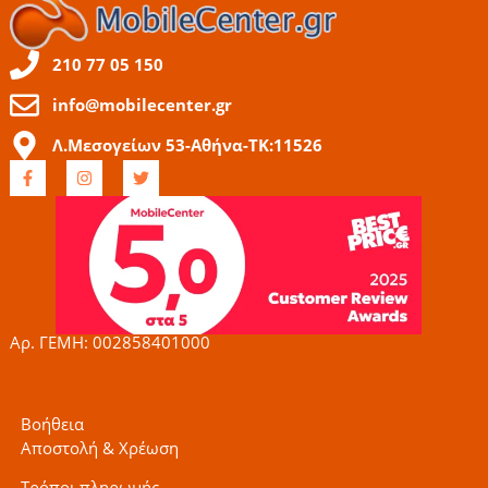
210 77 05 150
info@mobilecenter.gr
Λ.Μεσογείων 53-Αθήνα-ΤΚ:11526
F
I
T
a
n
w
c
s
i
e
t
t
b
a
t
o
g
e
o
r
r
k
a
-
m
f
Αρ. ΓΕΜΗ: 002858401000
Βοήθεια
Αποστολή & Χρέωση
Τρόποι πληρωμής