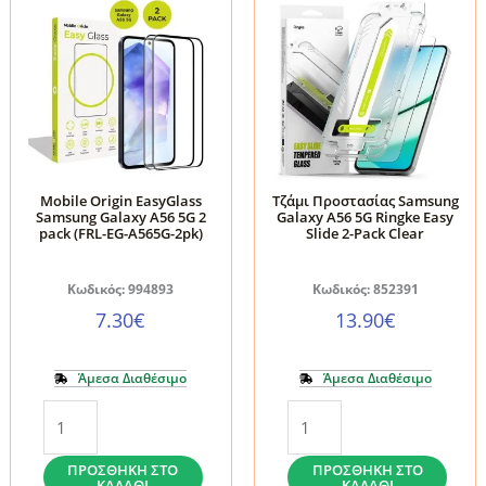
Mobile Origin EasyGlass
Τζάμι Προστασίας Samsung
Samsung Galaxy A56 5G 2
Galaxy A56 5G Ringke Easy
pack (FRL-EG-A565G-2pk)
Slide 2-Pack Clear
Κωδικός: 994893
Κωδικός: 852391
7.30
€
13.90
€
Άμεσα Διαθέσιμο
Άμεσα Διαθέσιμο
Mobile
Τζάμι
Origin
Προστασίας
EasyGlass
Samsung
ΠΡΟΣΘΉΚΗ ΣΤΟ
ΠΡΟΣΘΉΚΗ ΣΤΟ
ΚΑΛΆΘΙ
ΚΑΛΆΘΙ