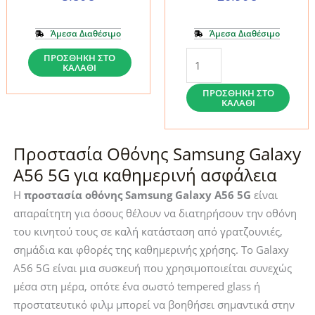
Clear
ποσότητα
Άμεσα Διαθέσιμο
Άμεσα Διαθέσιμο
Mobile
Προστατευτικό
ΠΡΟΣΘΉΚΗ ΣΤΟ
ΚΑΛΆΘΙ
Origin
Οθόνης
EasyGlass
Spigen
ΠΡΟΣΘΉΚΗ ΣΤΟ
ΚΑΛΆΘΙ
Samsung
Glas.tR
Galaxy
EZ
A56
Fit
Προστασία Οθόνης Samsung Galaxy
5G
για
A56 5G για καθημερινή ασφάλεια
(FRL-
Samsung
Η
προστασία οθόνης Samsung Galaxy A56 5G
είναι
EG-
Galaxy
απαραίτητη για όσους θέλουν να διατηρήσουν την οθόνη
A565G)Προστατευτικό
S24
του κινητού τους σε καλή κατάσταση από γρατζουνιές,
Οθόνης
FE
σημάδια και φθορές της καθημερινής χρήσης. Το Galaxy
Mobile
/
A56 5G είναι μια συσκευή που χρησιμοποιείται συνεχώς
Origin
Galaxy
μέσα στη μέρα, οπότε ένα σωστό tempered glass ή
EasyGlass
A56
προστατευτικό φιλμ μπορεί να βοηθήσει σημαντικά στην
για
5G