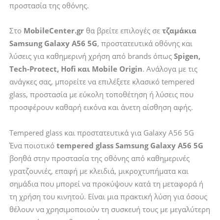
προστασία της οθόνης.
Samsung
–
Galaxy
2
Στο
MobileCenter.gr
θα βρείτε επιλογές σε
τζαμάκια
A56
Pack
Samsung Galaxy A56 5G
, προστατευτικά οθόνης και
5G
(AGL08729)
λύσεις για καθημερινή χρήση από brands όπως
Spigen,
(FRL-
ποσότητα
Tech-Protect, Hofi και Mobile Origin
. Ανάλογα με τις
EG-
ανάγκες σας, μπορείτε να επιλέξετε κλασικό tempered
A565G)
glass, προστασία με εύκολη τοποθέτηση ή λύσεις που
ποσότητα
προσφέρουν καθαρή εικόνα και άνετη αίσθηση αφής.
Tempered glass και προστατευτικά για Galaxy A56 5G
Ένα ποιοτικό
tempered glass Samsung Galaxy A56 5G
βοηθά στην προστασία της οθόνης από καθημερινές
γρατζουνιές, επαφή με κλειδιά, μικροχτυπήματα και
σημάδια που μπορεί να προκύψουν κατά τη μεταφορά ή
τη χρήση του κινητού. Είναι μια πρακτική λύση για όσους
θέλουν να χρησιμοποιούν τη συσκευή τους με μεγαλύτερη