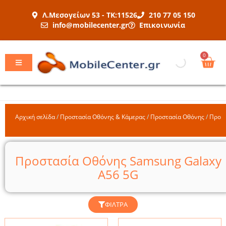
Μετάβαση
Λ.Μεσογείων 53 - ΤΚ:11526
210 77 05 150
στο
info@mobilecenter.gr
Επικοινωνία
περιεχόμενο
Car
0
Αρχική σελίδα
/
Προστασία Οθόνης & Κάμερας
/
Προστασία Οθόνης
/
Προσ
Προστασία Οθόνης Samsung Galaxy
A56 5G
ΦΊΛΤΡΑ