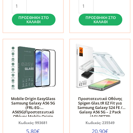
Τζάμι
Privacy
Προστασίας
Τζάμι
Οθόνης
Προστασίας
ΠΡΟΣΘΉΚΗ ΣΤΟ
ΠΡΟΣΘΉΚΗ ΣΤΟ
ΚΑΛΆΘΙ
ΚΑΛΆΘΙ
&
Samsung
Κάμερας
Galaxy
Samsung
A36
Galaxy
/
A36
A56
/
5G
A56
Tech-
5G
Protect
Tech-
Glass
Protect
Spy+
Mobile Origin EasyGlass
Προστατευτικό Οθόνης
Glass
2-
Samsung Galaxy A56 5G
Spigen Glas.tR EZ Fit για
(FRL-EG-
Samsung Galaxy S24 FE /
Set+
Pack
A565G)Προστατευτικό
Galaxy A56 5G – 2 Pack
Οθόνης Mobile Origin
(AGL08729)
3-
ποσότητα
EasyGlass για Samsung
Κωδικός: 993681
Κωδικός: 235549
Galaxy A56 5G (FRL-EG-
Pack
A565G)
5.80
€
20.90
€