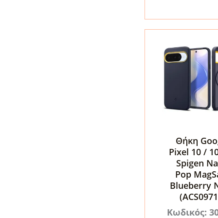
Pixel
10a
–
Blueberry
Navy
(ACS11286)
ποσότητα
Θήκη Goo
Pixel 10 / 1
Spigen N
Pop MagS
Blueberry 
(ACS0971
Κωδικός: 3