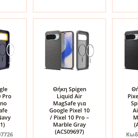
Google
FlexAir
Pixel
Hybrid
10
MagSaf
/
Clear
10
ποσότη
Pro
–
Clear
(MO-
HYCL-
GP10Pro)
gle
Θήκη Spigen
Θή
ποσότητα
0 Pro
Liquid Air
Pixe
ano
MagSafe για
Sp
afe
Google Pixel 10
A
Navy
/ Pixel 10 Pro –
M
1)
Marble Gray
(
(ACS09697)
07726
Κωδ