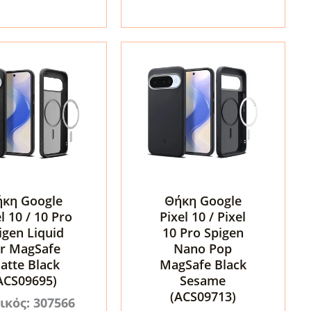
MagMat
Matte
e
Black
ποσότητα
τα
κη Google
Θήκη Google
l 10 / 10 Pro
Pixel 10 / Pixel
igen Liquid
10 Pro Spigen
ir MagSafe
Nano Pop
atte Black
MagSafe Black
ACS09695)
Sesame
(ACS09713)
ικός: 307566