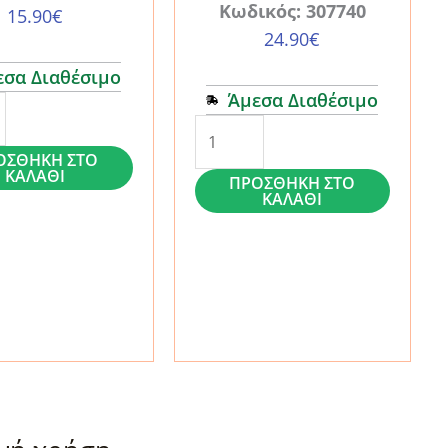
Κωδικός: 307740
15.90
€
24.90
€
εσα Διαθέσιμο
Άμεσα Διαθέσιμο
Θήκη
Google
ΟΣΘΉΚΗ ΣΤΟ
ΚΑΛΆΘΙ
ΠΡΟΣΘΉΚΗ ΣΤΟ
Pixel
ΚΑΛΆΘΙ
10
/
Pixel
10
Pro
Spigen
Nano
e
Pop
MagSafe