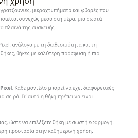
ινή χρήση
Black
95)
ό γρατζουνιές, μικροχτυπήματα και φθορές που
Sesame
τα
οιείται συνεχώς μέσα στη μέρα, μια σωστά
(ACS09713)
τα πλαϊνά της συσκευής.
ποσότητα
ixel, ανάλογα με τη διαθεσιμότητα και τη
 θήκες, θήκες με καλύτερη πρόσφυση ή πιο
Pixel
. Κάθε μοντέλο μπορεί να έχει διαφορετικές
α σειρά. Γι’ αυτό η θήκη πρέπει να είναι
 σας, ώστε να επιλέξετε θήκη με σωστή εφαρμογή.
τερη προστασία στην καθημερινή χρήση.