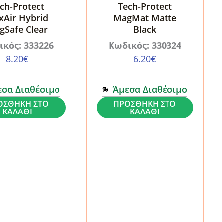
ch-Protect
Tech-Protect
xAir Hybrid
MagMat Matte
gSafe Clear
Black
ικός: 333226
Κωδικός: 330324
8.20
€
6.20
€
εσα Διαθέσιμο
Άμεσα Διαθέσιμο
Θήκη
ΟΣΘΉΚΗ ΣΤΟ
ΠΡΟΣΘΉΚΗ ΣΤΟ
ΚΑΛΆΘΙ
ΚΑΛΆΘΙ
Google
Pixel
10
/
10
Pro
Tech-
Protect