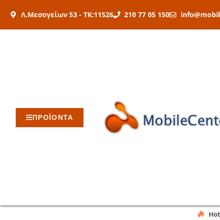
Μετάβαση
Λ.Μεσογείων 53 - ΤΚ:11526
210 77 05 150
info@mobil
στο
περιεχόμενο
ΠΡΟΪΟΝΤΑ
Hot