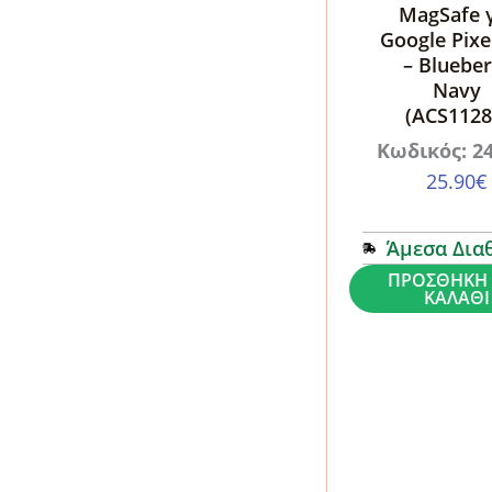
MagSafe 
Google Pixe
– Blueber
Navy
(ACS1128
Κωδικός: 2
25.90
€
Άμεσα Δια
Θήκη
ΠΡΟΣΘΉΚΗ 
ΚΑΛΆΘΙ
Spigen
Nano
Pop
MagSafe
για
Google