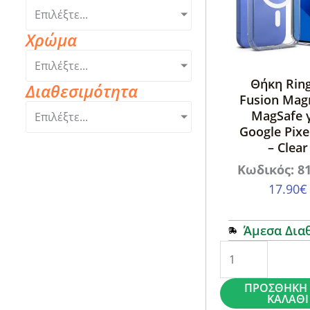
Επιλέξτε...
Χρώμα
Επιλέξτε...
Θήκη Rin
Διαθεσιμότητα
Fusion Mag
MagSafe 
Επιλέξτε...
Google Pixe
– Clear
Κωδικός: 8
17.90
€
Άμεσα Δια
Θήκη
Ringke
ΠΡΟΣΘΉΚΗ 
Fusion
ΚΑΛΆΘΙ
Magnetic