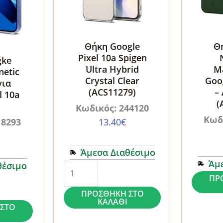
Θήκη Google
Θ
Pixel 10a Spigen
gke
Ultra Hybrid
M
netic
Crystal Clear
Goog
για
(ACS11279)
–
l 10a
(
Κωδικός: 244120
Κωδ
18293
13.40
€
Άμεσα Διαθέσιμο
Άμ
θέσιμο
Θήκη
Θήκη
ΠΡ
Google
Spigen
ΠΡΟΣΘΉΚΗ ΣΤΟ
Pixel
ΚΑΛΆΘΙ
Nano
ΣΤΟ
10a
Pop
Spigen