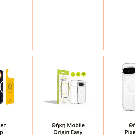
MagSaf
Ultra
για
Hybrid
Google
Crystal
Pixel
Clear
10a
(ACS11279)
–
ποσότητα
Avo
Green
(ACS112
ποσότη
gen
Θήκη Mobile
Θή
p
Origin Easy
Pixe