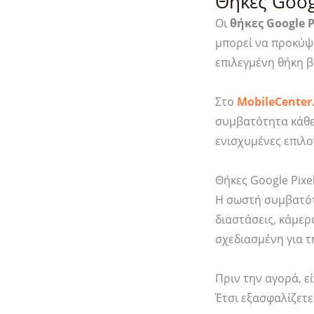
Θήκες Goog
(ACS09711)
Οι
θήκες Google P
ποσότητα
μπορεί να προκύψ
επιλεγμένη θήκη β
Στο
MobileCenter
συμβατότητα κάθε 
ενισχυμένες επιλο
Θήκες Google Pix
Η σωστή συμβατότ
διαστάσεις, κάμερα
σχεδιασμένη για τ
Πριν την αγορά, ε
Έτσι εξασφαλίζετε