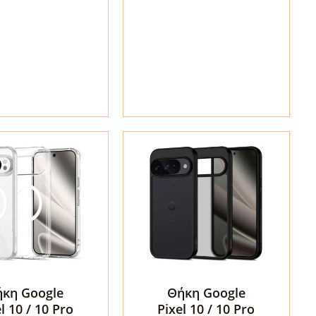
e
MagSafe
για
Google
Pixel
10a
–
Clear
White
88)
(ACS11276)
τα
ποσότητα
κη Google
Θήκη Google
l 10 / 10 Pro
Pixel 10 / 10 Pro