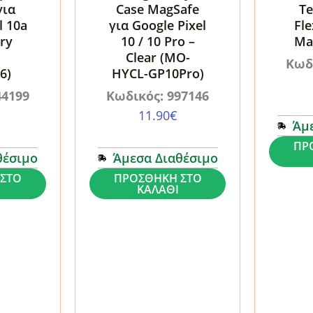
για
Case MagSafe
Te
l 10a
για Google Pixel
Fle
ry
10 / 10 Pro –
Ma
Clear (MO-
Κωδ
6)
HYCL-GP10Pro)
44199
Κωδικός: 997146
11.90
€
Άμ
Θήκη
ΠΡ
θέσιμο
Άμεσα Διαθέσιμο
Google
Θήκη
ΣΤΟ
ΠΡΟΣΘΉΚΗ ΣΤΟ
Pixel
ΚΑΛΆΘΙ
Mobile
10
Origin
/
Easy
10
Case
Pro
MagSafe
Tech-
για
Protect