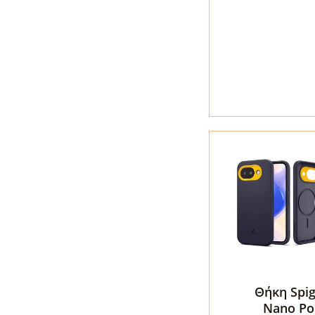
MagSafe
για
Google
Pixel
10a
–
Clear
ποσότητα
Θήκη Spi
Nano Po