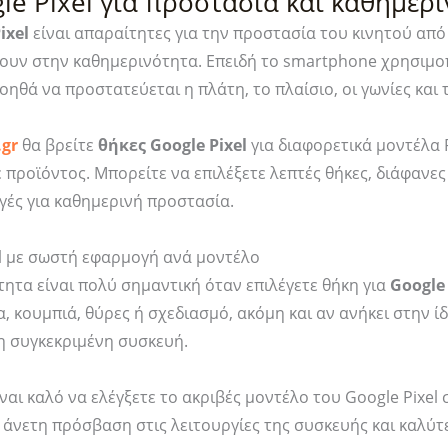
le Pixel για προστασία και καθημερ
Pro
(ACS096
ixel
είναι απαραίτητες για την προστασία του κινητού απ
–
ποσότη
ουν στην καθημερινότητα. Επειδή το smartphone χρησιμοπ
Marble
οηθά να προστατεύεται η πλάτη, το πλαίσιο, οι γωνίες και 
Gray
(ACS09697)
.gr
θα βρείτε
θήκες Google Pixel
για διαφορετικά μοντέλα P
ποσότητα
προϊόντος. Μπορείτε να επιλέξετε λεπτές θήκες, διάφανες
γές για καθημερινή προστασία.
el με σωστή εφαρμογή ανά μοντέλο
ητα είναι πολύ σημαντική όταν επιλέγετε θήκη για
Google 
, κουμπιά, θύρες ή σχεδιασμό, ακόμη και αν ανήκει στην ίδι
η συγκεκριμένη συσκευή.
ίναι καλό να ελέγξετε το ακριβές μοντέλο του Google Pixel
 άνετη πρόσβαση στις λειτουργίες της συσκευής και καλύ