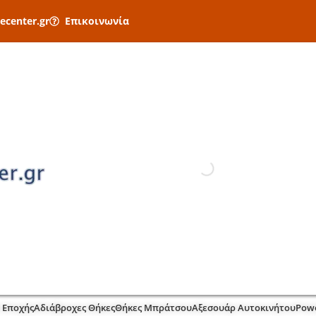
ecenter.gr
Επικοινωνία
 Εποχής
Αδιάβροχες Θήκες
Θήκες Μπράτσου
Αξεσουάρ Αυτοκινήτου
Pow