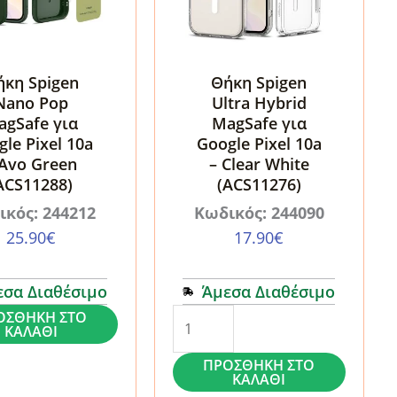
ήκη Spigen
Θήκη Spigen
Nano Pop
Ultra Hybrid
agSafe για
MagSafe για
le Pixel 10a
Google Pixel 10a
 Avo Green
– Clear White
ACS11288)
(ACS11276)
ικός: 244212
Κωδικός: 244090
25.90
€
17.90
€
εσα Διαθέσιμο
Άμεσα Διαθέσιμο
Θήκη
ΟΣΘΉΚΗ ΣΤΟ
ΚΑΛΆΘΙ
Spigen
ΠΡΟΣΘΉΚΗ ΣΤΟ
Ultra
ΚΑΛΆΘΙ
Hybrid