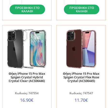
iPhone
iPhone
15
15
ΠΡΟΣΘΉΚΗ ΣΤΟ
ΠΡΟΣΘΉΚΗ ΣΤΟ
ΚΑΛΆΘΙ
ΚΑΛΆΘΙ
Pro
Pro
Max
Max
Spigen
Spigen
Liquid
Crystal
Air
Flex
Matte
Space
Black
Crystal
(ACS06562)
(ACS06444)
ποσότητα
ποσότητα
Θήκη iPhone 15 Pro Max
Θήκη iPhone 15 Pro Max
Spigen Crystal Hybrid
Spigen Crystal Flex Rose
Crystal Clear (ACS06446)
Crystal (ACS06445)
Κωδικός: 747554
Κωδικός: 747547
16.90
€
11.70
€