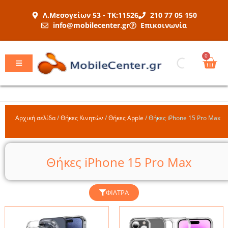
Μετάβαση
Λ.Μεσογείων 53 - ΤΚ:11526
210 77 05 150
στο
info@mobilecenter.gr
Επικοινωνία
περιεχόμενο
Car
0
Αρχική σελίδα
/
Θήκες Κινητών
/
Θήκες Apple
/
Θήκες iPhone 15 Pro Max
Θήκες iPhone 15 Pro Max
ΦΊΛΤΡΑ