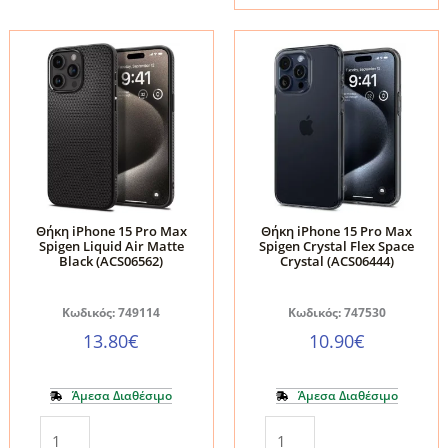
15
Max
PRO
Tech-
MAX
Protect
CLEAR
FlexAir
ποσότητα
Hybrid
MagSafe
Διάφανη
ποσότητα
Θήκη iPhone 15 Pro Max
Θήκη iPhone 15 Pro Max
Spigen Liquid Air Matte
Spigen Crystal Flex Space
Black (ACS06562)
Crystal (ACS06444)
Κωδικός: 749114
Κωδικός: 747530
13.80
€
10.90
€
Άμεσα Διαθέσιμο
Άμεσα Διαθέσιμο
Θήκη
Θήκη