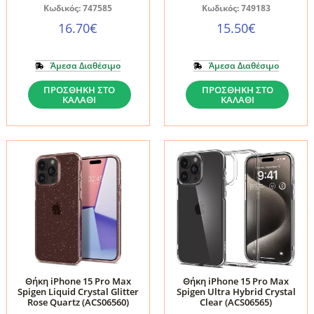
Κωδικός: 747585
Κωδικός: 749183
16.70
€
15.50
€
Άμεσα Διαθέσιμο
Άμεσα Διαθέσιμο
Θήκη
Θήκη
ΠΡΟΣΘΉΚΗ ΣΤΟ
ΠΡΟΣΘΉΚΗ ΣΤΟ
ΚΑΛΆΘΙ
ΚΑΛΆΘΙ
iPhone
iPhone
15
15
Pro
Pro
Max
Max
Spigen
Spigen
Crystal
Ultra
Hybrid
Hybrid
Matte
Frost
Black
Green
(ACS06449)
(ACS06569)
Θήκη iPhone 15 Pro Max
Θήκη iPhone 15 Pro Max
ποσότητα
ποσότητα
Spigen Liquid Crystal Glitter
Spigen Ultra Hybrid Crystal
Rose Quartz (ACS06560)
Clear (ACS06565)