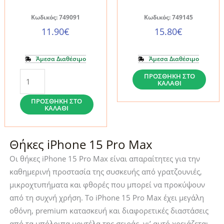
Κωδικός: 749091
Κωδικός: 749145
11.90
€
15.80
€
Άμεσα Διαθέσιμο
Άμεσα Διαθέσιμο
Θήκη
Θήκη
ΠΡΟΣΘΉΚΗ ΣΤΟ
ΚΑΛΆΘΙ
iPhone
iPhone
15
15
ΠΡΟΣΘΉΚΗ ΣΤΟ
ΚΑΛΆΘΙ
Pro
Pro
Max
Max
Spigen
Spigen
Θήκες iPhone 15 Pro Max
Liquid
Ultra
Οι θήκες iPhone 15 Pro Max είναι απαραίτητες για την
Crystal
Hybrid
καθημερινή προστασία της συσκευής από γρατζουνιές,
Glitter
Crystal
μικροχτυπήματα και φθορές που μπορεί να προκύψουν
Rose
Clear
από τη συχνή χρήση. Το iPhone 15 Pro Max έχει μεγάλη
Quartz
(ACS06565)
οθόνη, premium κατασκευή και διαφορετικές διαστάσεις
(ACS06560)
ποσότητα
από τα υπόλοιπα μοντέλα της σειράς, γι’ αυτό χρειάζεται