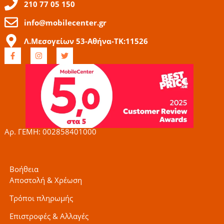
210 77 05 150
info@mobilecenter.gr
Λ.Μεσογείων 53-Αθήνα-ΤΚ:11526
F
I
T
a
n
w
c
s
i
e
t
t
b
a
t
o
g
e
o
r
r
k
a
-
m
f
Αρ. ΓΕΜΗ: 002858401000
Βοήθεια
Αποστολή & Χρέωση
Τρόποι πληρωμής
Επιστροφές & Αλλαγές