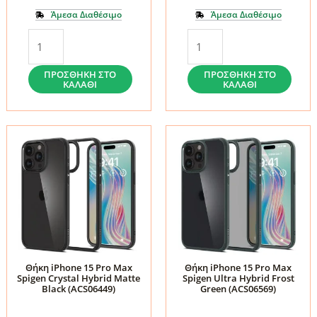
Άμεσα Διαθέσιμο
Άμεσα Διαθέσιμο
Θήκη
Θήκη
iPhone
iPhone
15
15
ΠΡΟΣΘΉΚΗ ΣΤΟ
ΠΡΟΣΘΉΚΗ ΣΤΟ
ΚΑΛΆΘΙ
ΚΑΛΆΘΙ
Pro
Pro
Max
Max
Spigen
Spigen
Crystal
Crystal
Hybrid
Flex
Crystal
Rose
Clear
Crystal
(ACS06446)
(ACS06445)
ποσότητα
ποσότητα
Θήκη iPhone 15 Pro Max
Θήκη iPhone 15 Pro Max
Spigen Crystal Hybrid Matte
Spigen Ultra Hybrid Frost
Black (ACS06449)
Green (ACS06569)