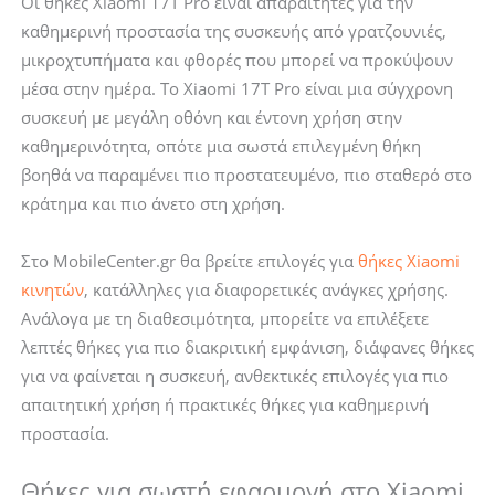
Οι θήκες Xiaomi 17T Pro είναι απαραίτητες για την
Protect
καθημερινή προστασία της συσκευής από γρατζουνιές,
Wallet
μικροχτυπήματα και φθορές που μπορεί να προκύψουν
Book
μέσα στην ημέρα. Το Xiaomi 17T Pro είναι μια σύγχρονη
Case
συσκευή με μεγάλη οθόνη και έντονη χρήση στην
Black
καθημερινότητα, οπότε μια σωστά επιλεγμένη θήκη
ποσότητα
βοηθά να παραμένει πιο προστατευμένο, πιο σταθερό στο
κράτημα και πιο άνετο στη χρήση.
Στο MobileCenter.gr θα βρείτε επιλογές για
θήκες Xiaomi
κινητών
, κατάλληλες για διαφορετικές ανάγκες χρήσης.
Ανάλογα με τη διαθεσιμότητα, μπορείτε να επιλέξετε
λεπτές θήκες για πιο διακριτική εμφάνιση, διάφανες θήκες
για να φαίνεται η συσκευή, ανθεκτικές επιλογές για πιο
απαιτητική χρήση ή πρακτικές θήκες για καθημερινή
προστασία.
Θήκες για σωστή εφαρμογή στο Xiaomi