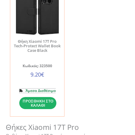
Θήκη Xiaomi 17T Pro
Tech-Protect Wallet Book
Case Black
Κωδικός: 323500
9.20
€
Άμεσα Διαθέσιμο
Θήκη
ΠΡΟΣΘΉΚΗ ΣΤΟ
ΚΑΛΆΘΙ
Xiaomi
17T
Pro
Θήκες Xiaomi 17T Pro
Tech-