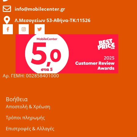
info@mobilecenter.gr
Λ.Μεσογείων 53-Αθήνα-ΤΚ:11526
F
I
T
a
n
w
c
s
i
e
t
t
b
a
t
o
g
e
o
r
r
k
a
-
m
f
Αρ. ΓΕΜΗ: 002858401000
Βοήθεια
Αποστολή & Χρέωση
Τρόποι πληρωμής
Επιστροφές & Αλλαγές