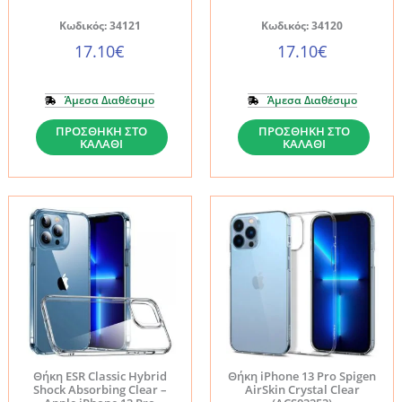
ποσότητα
Κωδικός: 34121
Κωδικός: 34120
17.10
€
17.10
€
Άμεσα Διαθέσιμο
Άμεσα Διαθέσιμο
Θήκη
Θήκη
ΠΡΟΣΘΉΚΗ ΣΤΟ
ΠΡΟΣΘΉΚΗ ΣΤΟ
ΚΑΛΆΘΙ
ΚΑΛΆΘΙ
Supcase
Supcase
i-
i-
Blason
Blason
Cosmo
Cosmo
Snap
Snap
Marble
Marble
Purple
Pink
-
-
Apple
Apple
iPhone
iPhone
Θήκη ESR Classic Hybrid
Θήκη iPhone 13 Pro Spigen
13
13
Shock Absorbing Clear –
AirSkin Crystal Clear