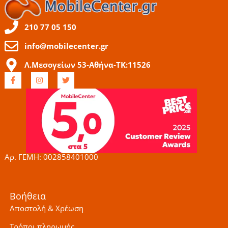
210 77 05 150
info@mobilecenter.gr
Λ.Μεσογείων 53-Αθήνα-ΤΚ:11526
F
I
T
a
n
w
c
s
i
e
t
t
b
a
t
o
g
e
o
r
r
k
a
-
m
f
Αρ. ΓΕΜΗ: 002858401000
Βοήθεια
Αποστολή & Χρέωση
Τρόποι πληρωμής