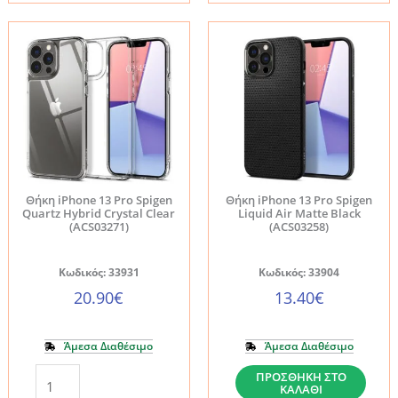
Tech-
Chain
Protect
Beige-
MagMat
Apple
MagSafe
iPhone
Ημιδιάφανη
13
Μαύρη
Pro
ποσότητα
ποσότητα
Θήκη iPhone 13 Pro Spigen
Θήκη iPhone 13 Pro Spigen
Quartz Hybrid Crystal Clear
Liquid Air Matte Black
(ACS03271)
(ACS03258)
Κωδικός: 33931
Κωδικός: 33904
20.90
€
13.40
€
Άμεσα Διαθέσιμο
Άμεσα Διαθέσιμο
Θήκη
Θήκη
ΠΡΟΣΘΉΚΗ ΣΤΟ
ΚΑΛΆΘΙ
iPhone
iPhone