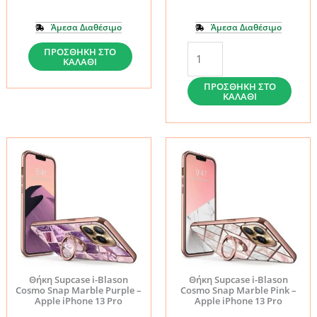
Άμεσα Διαθέσιμο
Άμεσα Διαθέσιμο
Θήκη
Θήκη
ΠΡΟΣΘΉΚΗ ΣΤΟ
ΚΑΛΆΘΙ
ESR
ESR
Calssic
Ice
ΠΡΟΣΘΉΚΗ ΣΤΟ
ΚΑΛΆΘΙ
Hybrid
Shield
Clear
Clear
&
-
Screen
Apple
Shield
iPhone
2
13
PCS
Pro
-
ποσότητα
Apple
iPhone
Θήκη Supcase i-Blason
Θήκη Supcase i-Blason
13
Cosmo Snap Marble Purple –
Cosmo Snap Marble Pink –
Apple iPhone 13 Pro
Apple iPhone 13 Pro
Pro