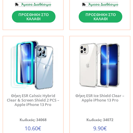
Άμεσα Διαθέσιμο
Άμεσα Διαθέσιμο
Θήκη
Θήκη
ΠΡΟΣΘΉΚΗ ΣΤΟ
ΠΡΟΣΘΉΚΗ ΣΤΟ
ΚΑΛΆΘΙ
ΚΑΛΆΘΙ
iPhone
iPhone
13
13
Pro
Pro
Spigen
Spigen
Ultra
Ultra
Hybrid
Hybrid
MagSafe
Crystal
White
Clear
(ACS03267)
(ACS03261)
ποσότητα
ποσότητα
Θήκη ESR Calssic Hybrid
Θήκη ESR Ice Shield Clear –
Clear & Screen Shield 2 PCS –
Apple iPhone 13 Pro
Apple iPhone 13 Pro
Κωδικός: 34068
Κωδικός: 34072
10.60
€
9.90
€