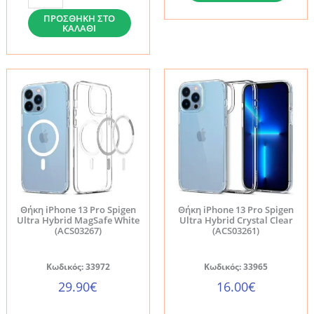
13
13
ΠΡΟΣΘΉΚΗ ΣΤΟ
ΚΑΛΆΘΙ
Pro
Pro
Spigen
Spigen
Quartz
Liquid
Hybrid
Air
Crystal
Matte
Clear
Black
(ACS03271)
(ACS03258)
ποσότητα
ποσότητα
Θήκη iPhone 13 Pro Spigen
Θήκη iPhone 13 Pro Spigen
Ultra Hybrid MagSafe White
Ultra Hybrid Crystal Clear
(ACS03267)
(ACS03261)
Κωδικός: 33972
Κωδικός: 33965
29.90
€
16.00
€