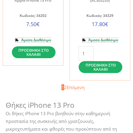
Apple iPhone 13 Pro
(ACS03253)
Pro
Pro
ποσότητα
ποσότητα
Κωδικός: 34202
Κωδικός: 34329
7.50
€
17.80
€
Άμεσα Διαθέσιμο
Άμεσα Διαθέσιμο
Θήκη
Θήκη
ΠΡΟΣΘΉΚΗ ΣΤΟ
ΚΑΛΆΘΙ
ESR
iPhone
Classic
13
ΠΡΟΣΘΉΚΗ ΣΤΟ
ΚΑΛΆΘΙ
Hybrid
Pro
Shock
Spigen
1
2
Επόμενη
Absorbing
AirSkin
Clear
Crystal
Θήκες iPhone 13 Pro
-
Clear
Apple
(ACS03253)
Οι θήκες iPhone 13 Pro βοηθούν στην καθημερινή
iPhone
ποσότητα
προστασία της συσκευής από γρατζουνιές,
13
μικροχτυπήματα και φθορές που προκύπτουν από τη