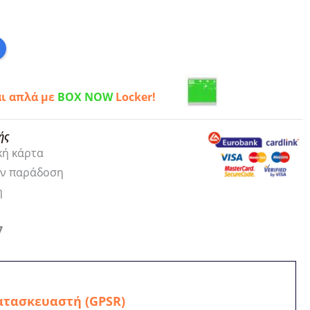
αι απλά με
BOX NOW
Locker!
ής
κή κάρτα
ην παράδοση
η
7
ατασκευαστή (GPSR)