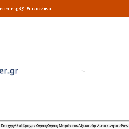
ecenter.gr
Επικοινωνία
 Εποχής
Αδιάβροχες Θήκες
Θήκες Μπράτσου
Αξεσουάρ Αυτοκινήτου
Pow