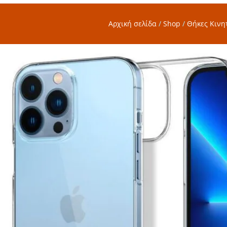
Αρχική σελίδα
/
Shop
/
Θήκες Κινη