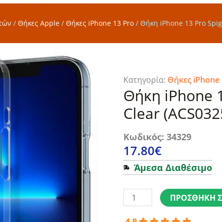
τών
/
Θήκες Apple
/
Θήκες iPhone 13 Pro
/
Θήκη iPhone 13 Pro Spig
Κατηγορία:
Θήκες iPhone 
Θήκη iPhone 1
Clear (ACS032
Κωδικός: 34329
17.80
€
Άμεσα Διαθέσιμο
Θήκη
iPhone
ΠΡΟΣΘΉΚΗ Σ
13
4.9