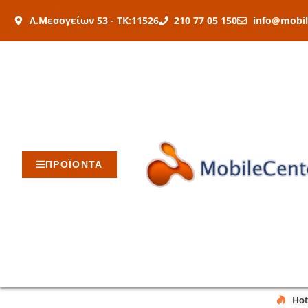
Μετάβαση
Λ.Μεσογείων 53 - ΤΚ:11526
210 77 05 150
info@mobil
στο
περιεχόμενο
ΠΡΟΪΟΝΤΑ
Hot