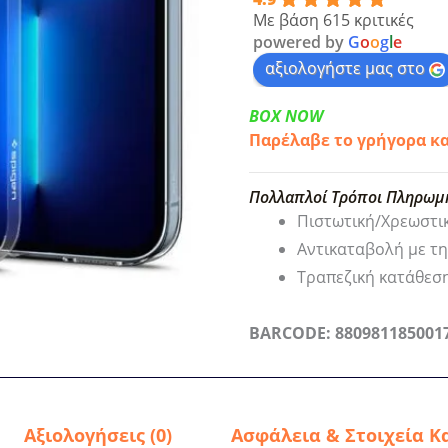
Pro
Με βάση 615 κριτικές
Spigen
powered by
G
o
o
g
l
e
AirSkin
αξιολογήστε μας στο
Crystal
Clear
BOX NOW
Παρέλαβε το γρήγορα κ
(ACS03253)
ποσότητα
Πολλαπλοί Τρόποι Πληρωμ
Πιστωτική/Χρεωστι
Αντικαταβολή με τ
Τραπεζική κατάθεσ
BARCODE: 880981185001
Αξιολογήσεις (0)
Ασφάλεια & Στοιχεία Κ