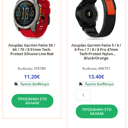
Λουράκι Garmin Fenix 5X /
Λουράκι Garmin Fenix 5 / 6 /
6X / 7X / 8 51mm Tech-
6 Pro / 7 / 8 / 8 Pro 47mm
Protect Silicone Line Red
Tech-Protect Nylon
Black/Orange
Κωδικός: 376780
Κωδικός: 606751
11.20
€
13.40
€
Άμεσα Διαθέσιμο
Άμεσα Διαθέσιμο
Λουράκι
Λουράκι
ΠΡΟΣΘΉΚΗ ΣΤΟ
Garmin
Garmin
ΚΑΛΆΘΙ
Fenix
Fenix
ΠΡΟΣΘΉΚΗ ΣΤΟ
ΚΑΛΆΘΙ
5X
5
/
/