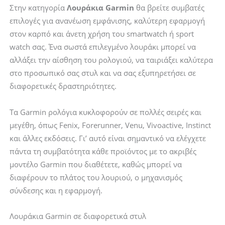
/
/
Στην κατηγορία
Λουράκια Garmin
θα βρείτε συμβατές
8
8
επιλογές για ανανέωση εμφάνισης, καλύτερη εφαρμογή
/
/
στον καρπό και άνετη χρήση του smartwatch ή sport
8
8
watch σας. Ένα σωστά επιλεγμένο λουράκι μπορεί να
Pro
Pro
αλλάξει την αίσθηση του ρολογιού, να ταιριάξει καλύτερα
47mm
47mm
στο προσωπικό σας στυλ και να σας εξυπηρετήσει σε
Tech-
Tech-
διαφορετικές δραστηριότητες.
Protect
Protect
IconBand
IconBand
Τα Garmin ρολόγια κυκλοφορούν σε πολλές σειρές και
Yellow
Navy
μεγέθη, όπως Fenix, Forerunner, Venu, Vivoactive, Instinct
ποσότητα
Blue
και άλλες εκδόσεις. Γι’ αυτό είναι σημαντικό να ελέγχετε
ποσότητα
πάντα τη συμβατότητα κάθε προϊόντος με το ακριβές
μοντέλο Garmin που διαθέτετε, καθώς μπορεί να
διαφέρουν το πλάτος του λουριού, ο μηχανισμός
σύνδεσης και η εφαρμογή.
Λουράκια Garmin σε διαφορετικά στυλ