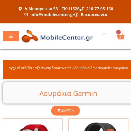
Μετάβαση
Λ.Μεσογείων 53 - ΤΚ:11526
210 77 05 150
στο
info@mobilecenter.gr
Επικοινωνία
περιεχόμενο
Car
0
Αρχική σελίδα
/
Αξεσουάρ Smartwatch
/
Λουράκια Smartwatch
/
Λουράκια 
Λουράκια Garmin
ΦΊΛΤΡΑ