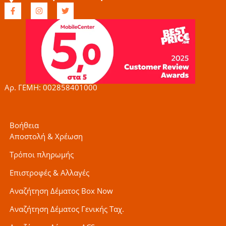
F
I
T
a
n
w
c
s
i
e
t
t
b
a
t
o
g
e
o
r
r
k
a
-
m
f
Αρ. ΓΕΜΗ: 002858401000
Βοήθεια
Αποστολή & Χρέωση
Τρόποι πληρωμής
Επιστροφές & Αλλαγές
Αναζήτηση Δέματος Box Now
Αναζήτηση Δέματος Γενικής Ταχ.