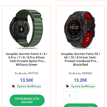
6X
6
/
/
7X
6
/
Pro
8
/
51mm
7
Tech-
/
Protect
8
Silicone
/
Λουράκι Garmin Fenix 5 / 6 /
Λουράκι Garmin Fenix 5X /
6 Pro / 7 / 8 / 8 Pro 47mm
6X / 7X / 8 51mm Tech-
Line
8
Tech-Protect Nylon Pro
Protect IconBand Pro
Red
Pro
Military Green
Black/Red
ποσότητα
47mm
Κωδικός: 607734
Κωδικός: 605082
Tech-
13.50
€
13.20
€
Protect
Άμεσα Διαθέσιμο
Άμεσα Διαθέσιμο
Nylon
Λουράκι
Λουράκι
Black/Orange
ΠΡΟΣΘΉΚΗ ΣΤΟ
Garmin
Garmin
ποσότητα
ΚΑΛΆΘΙ
Fenix
Fenix