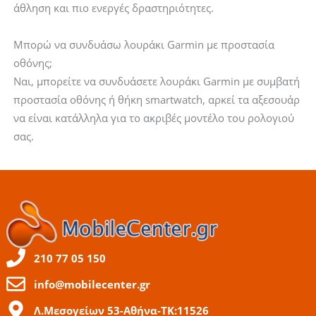
άθληση και πιο ενεργές δραστηριότητες.
Μπορώ να συνδυάσω λουράκι Garmin με προστασία
οθόνης;
Ναι, μπορείτε να συνδυάσετε λουράκι Garmin με συμβατή
προστασία οθόνης ή θήκη smartwatch, αρκεί τα αξεσουάρ
να είναι κατάλληλα για το ακριβές μοντέλο του ρολογιού
σας.
210 77 05 150
info@mobilecenter.gr
Λ.Μεσογείων 53-Αθήνα-ΤΚ:11526