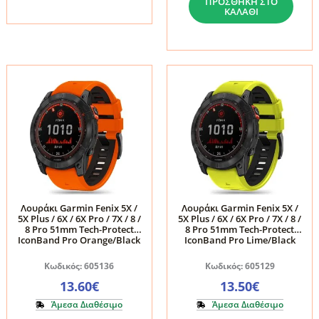
ΠΡΟΣΘΉΚΗ ΣΤΟ
ΚΑΛΆΘΙ
5
5X
/
/
6
6X
/
/
6
7X
Pro
/
/
8
7
51mm
/
Tech-
8
Protect
/
IconBand
Λουράκι Garmin Fenix 5X /
Λουράκι Garmin Fenix 5X /
5X Plus / 6X / 6X Pro / 7X / 8 /
5X Plus / 6X / 6X Pro / 7X / 8 /
8
Pro
8 Pro 51mm Tech-Protect
8 Pro 51mm Tech-Protect
Pro
Black/Red
IconBand Pro Orange/Black
IconBand Pro Lime/Black
47mm
ποσότητα
Κωδικός: 605136
Κωδικός: 605129
Tech-
13.60
€
13.50
€
Protect
Άμεσα Διαθέσιμο
Άμεσα Διαθέσιμο
Nylon