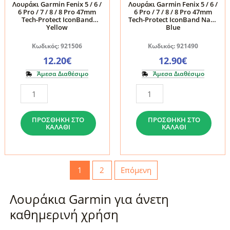
Λουράκι Garmin Fenix 5 / 6 /
Λουράκι Garmin Fenix 5 / 6 /
6 Pro / 7 / 8 / 8 Pro 47mm
6 Pro / 7 / 8 / 8 Pro 47mm
Orange
8
Tech-Protect IconBand
Tech-Protect IconBand Navy
ποσότητα
Pro
Yellow
Blue
47mm
Κωδικός: 921506
Κωδικός: 921490
Tech-
12.20
€
12.90
€
Protect
Άμεσα Διαθέσιμο
Άμεσα Διαθέσιμο
IconBand
Λουράκι
Λουράκι
Army
Garmin
Garmin
Green
Fenix
Fenix
ποσότητα
ΠΡΟΣΘΉΚΗ ΣΤΟ
ΠΡΟΣΘΉΚΗ ΣΤΟ
ΚΑΛΆΘΙ
ΚΑΛΆΘΙ
5
5
/
/
6
6
1
2
Επόμενη
/
/
6
6
Λουράκια Garmin για άνετη
Pro
Pro
/
/
καθημερινή χρήση
7
7