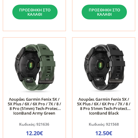
Λουράκι
Λουράκι
Pro
ΠΡΟΣΘΉΚΗ ΣΤΟ
ΠΡΟΣΘΉΚΗ ΣΤΟ
Garmin
Garmin
Military
ΚΑΛΆΘΙ
ΚΑΛΆΘΙ
Fenix
Fenix
Green
5X
5X
ποσότητα
/
/
5X
5X
Plus
Plus
/
/
6X
6X
/
/
6X
6X
Pro
Pro
Λουράκι Garmin Fenix 5X /
Λουράκι Garmin Fenix 5X /
/
/
5X Plus / 6X / 6X Pro / 7X / 8 /
5X Plus / 6X / 6X Pro / 7X / 8 /
7X
7X
8 Pro (51mm) Tech-Protect
8 Pro 51mm Tech-Protect
IconBand Army Green
IconBand Black
/
/
8
8
Κωδικός: 921636
Κωδικός: 921568
/
/
12.20
€
12.50
€