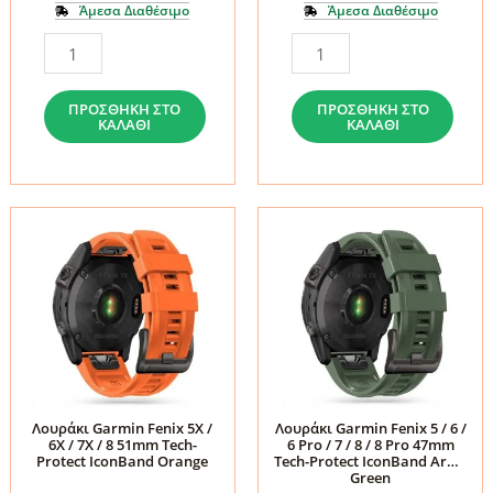
8
8
Άμεσα Διαθέσιμο
Άμεσα Διαθέσιμο
Pro
Pro
Λουράκι
Λουράκι
51mm
51mm
Garmin
Garmin
Tech-
Tech-
Fenix
Fenix
ΠΡΟΣΘΉΚΗ ΣΤΟ
ΠΡΟΣΘΉΚΗ ΣΤΟ
Protect
Protect
ΚΑΛΆΘΙ
ΚΑΛΆΘΙ
5X
5X
IconBand
IconBand
/
/
Pro
Pro
5X
5X
Orange/Black
Lime/Black
Plus
Plus
ποσότητα
ποσότητα
/
/
6X
6X
/
/
6X
6X
Pro
Pro
/
/
7X
7X
Λουράκι Garmin Fenix 5X /
Λουράκι Garmin Fenix 5 / 6 /
6X / 7X / 8 51mm Tech-
6 Pro / 7 / 8 / 8 Pro 47mm
/
/
Protect IconBand Orange
Tech-Protect IconBand Army
8
8
Green