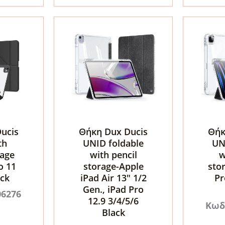
Blue
ποσότητα
ποσότη
ucis
Θήκη Dux Ducis
Θήκ
th
UNID foldable
UN
rage
with pencil
w
o 11
storage-Apple
sto
ack
iPad Air 13″ 1/2
Pr
Gen., iPad Pro
06276
12.9 3/4/5/6
Κωδ
Black