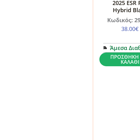
2025 ESR F
Hybrid Bl
Κωδικός: 2
38.00
€
Άμεσα Δια
Θήκη
ΠΡΟΣΘΉΚΗ 
ΚΑΛΆΘΙ
iPad
Pro
13
7ης/8ης
Γενιάς
2024-
2025
ESR
Flip