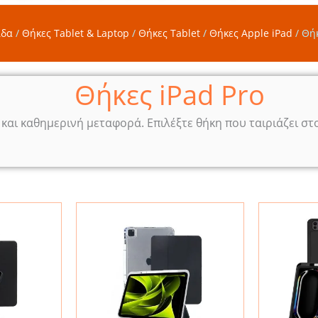
ίδα
/
Θήκες Tablet & Laptop
/
Θήκες Tablet
/
Θήκες Apple iPad
/
Θήκ
Θήκες iPad Pro
και καθημερινή μεταφορά. Επιλέξτε θήκη που ταιριάζει στο