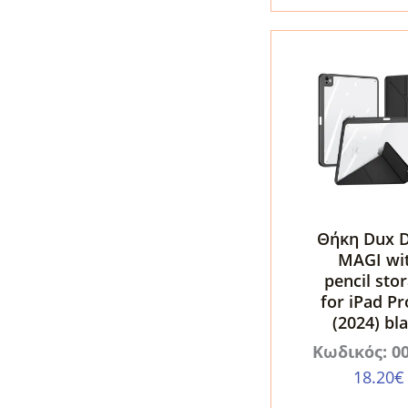
Hybrid
Black
ποσότητα
Θήκη Dux D
MAGI wi
pencil sto
for iPad Pr
(2024) bl
Κωδικός: 0
18.20
€