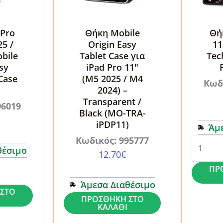
 Pro
Θήκη Mobile
Θή
5 /
Origin Easy
11
bile
Tablet Case για
Tec
sy
iPad Pro 11″
 Case
(M5 2025 / M4
Κωδ
2024) –
Transparent /
96019
Black (MO-TRA-
iPDP11)
Άμ
Κωδικός: 995777
Θήκη
θέσιμο
12.70
€
iPad
ΠΡ
Pro
11
Άμεσα Διαθέσιμο
ΣΤΟ
2024-
Θήκη
ΠΡΟΣΘΉΚΗ ΣΤΟ
ΚΑΛΆΘΙ
2025
Mobile