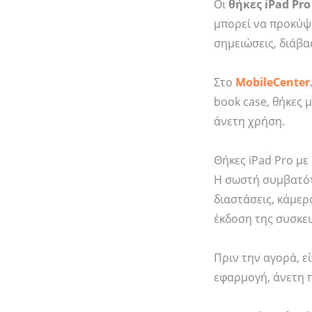
Οι
θήκες iPad Pro
μπορεί να προκύψο
σημειώσεις, διάβα
Στο
MobileCenter
book case, θήκες 
άνετη χρήση.
Θήκες iPad Pro μ
Η σωστή συμβατότ
διαστάσεις, κάμερα
έκδοση της συσκε
Πριν την αγορά, εί
εφαρμογή, άνετη 