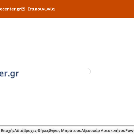
ecenter.gr
Επικοινωνία
 Εποχής
Αδιάβροχες Θήκες
Θήκες Μπράτσου
Αξεσουάρ Αυτοκινήτου
Pow