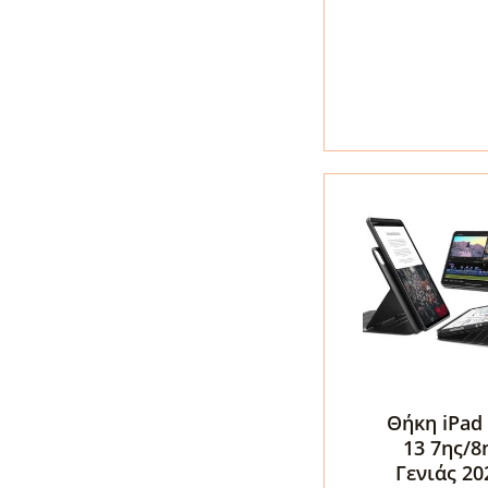
2025
/
M4
2024
Mobile
Origin
Easy
Tablet
Full
Case
Black
ποσότητα
Θήκη iPad
13 7ης/8
Γενιάς 20