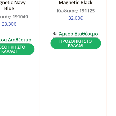
gnetic Navy
Magnetic Black
Blue
Κωδικός: 191125
ικός: 191040
32.00
€
23.30
€
Άμεσα Διαθέσιμο
εσα Διαθέσιμο
Θήκη
ΠΡΟΣΘΉΚΗ ΣΤΟ
ΚΑΛΆΘΙ
ΟΣΘΉΚΗ ΣΤΟ
iPad
ΚΑΛΆΘΙ
Pro
13
2024
/
2025
ESR
d
Rebound
c
Magnetic
Black