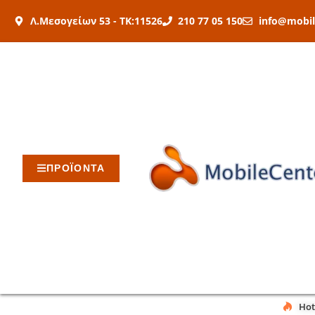
Μετάβαση
Λ.Μεσογείων 53 - ΤΚ:11526
210 77 05 150
info@mobil
στο
περιεχόμενο
ΠΡΟΪΟΝΤΑ
Hot