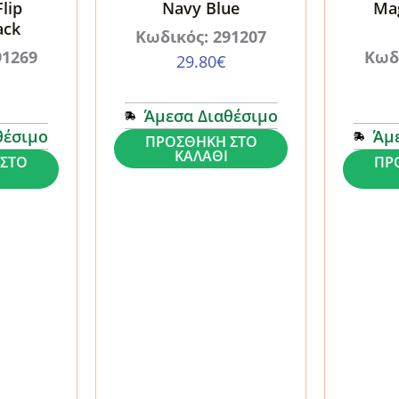
Black
lip
Navy Blue
Ma
ack
(MO-
Κωδικός: 291207
TRA-
91269
Κωδ
29.80
€
iPDP11)
ποσότητα
Άμεσα Διαθέσιμο
θέσιμο
Άμ
Θήκη
ΠΡΟΣΘΉΚΗ ΣΤΟ
ΚΑΛΆΘΙ
Θήκη
ΣΤΟ
ΠΡ
iPad
iPad
Pro
Pro
11
11
2024-
2024-
2025
2025
ESR
ESR
Flip
Reboun
Hybrid
Magneti
Navy
Navy
Blue