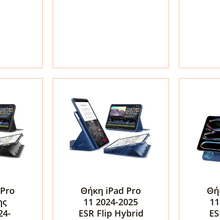
Tech-
Origin
Protect
Easy
SC
Tablet
Pen
Case
Black
για
ποσότη
iPad
Pro
11"
(M5
2025
/
M4
2024)
–
 Pro
Θήκη iPad Pro
Θή
Transparent
ης
11 2024-2025
11
/
24-
ESR Flip Hybrid
ES