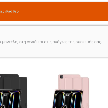
ες iPad Pro
 μοντέλο, στη γενιά και στις ανάγκες της συσκευής σας.