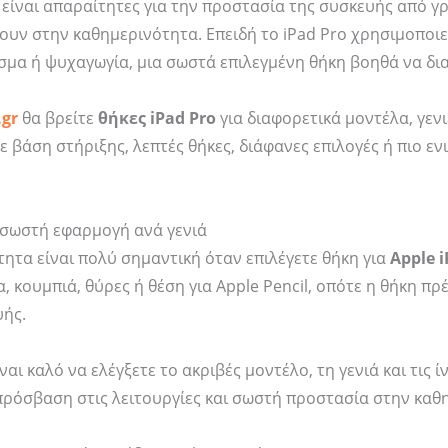
είναι απαραίτητες για την προστασία της συσκευής από γ
1/2
ποσότη
υν στην καθημερινότητα. Επειδή το iPad Pro χρησιμοποιεί
Gen.,
σμα ή ψυχαγωγία, μια σωστά επιλεγμένη θήκη βοηθά να δι
iPad
Pro
.gr
θα βρείτε
θήκες iPad Pro
για διαφορετικά μοντέλα, γενι
12.9
με βάση στήριξης, λεπτές θήκες, διάφανες επιλογές ή πιο ε
3/4/5/6
Black
ποσότητα
ε σωστή εφαρμογή ανά γενιά
ητα είναι πολύ σημαντική όταν επιλέγετε θήκη για
Apple i
, κουμπιά, θύρες ή θέση για Apple Pencil, οπότε η θήκη πρ
υής.
ναι καλό να ελέγξετε το ακριβές μοντέλο, τη γενιά και τις 
πρόσβαση στις λειτουργίες και σωστή προστασία στην καθ