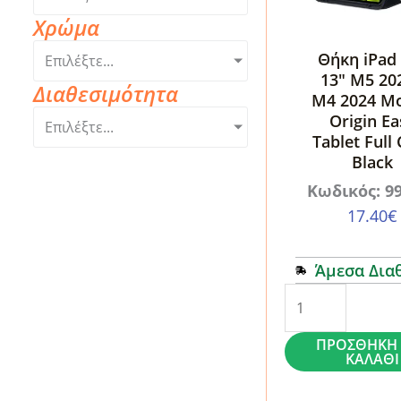
Χρώμα
Θήκη iPad
Επιλέξτε...
13″ M5 202
Διαθεσιμότητα
M4 2024 Mo
Origin Ea
Επιλέξτε...
Tablet Full
Black
Κωδικός: 9
17.40
€
Άμεσα Δια
Θήκη
iPad
ΠΡΟΣΘΉΚΗ 
Pro
ΚΑΛΆΘΙ
13"
M5