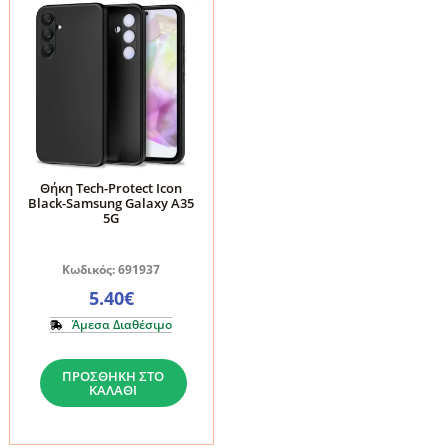
Galaxy
Galaxy
A35
A35
5G
5G
ποσότητα
ποσότητα
Θήκη Tech-Protect Icon
Black-Samsung Galaxy A35
5G
Κωδικός: 691937
5.40
€
Άμεσα Διαθέσιμο
Θήκη
ΠΡΟΣΘΉΚΗ ΣΤΟ
Tech-
ΚΑΛΆΘΙ
Protect
Icon