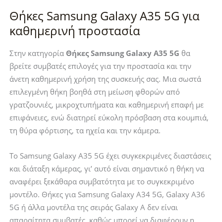
Black-
Θήκες Samsung Galaxy A35 5G για
Samsung
καθημερινή προστασία
Galaxy
A35
Στην κατηγορία
Θήκες Samsung Galaxy A35 5G
θα
5G
βρείτε συμβατές επιλογές για την προστασία και την
ποσότητα
άνετη καθημερινή χρήση της συσκευής σας. Μια σωστά
επιλεγμένη θήκη βοηθά στη μείωση φθορών από
γρατζουνιές, μικροχτυπήματα και καθημερινή επαφή με
επιφάνειες, ενώ διατηρεί εύκολη πρόσβαση στα κουμπιά,
τη θύρα φόρτισης, τα ηχεία και την κάμερα.
Το Samsung Galaxy A35 5G έχει συγκεκριμένες διαστάσεις
και διάταξη κάμερας, γι’ αυτό είναι σημαντικό η θήκη να
αναφέρει ξεκάθαρα συμβατότητα με το συγκεκριμένο
μοντέλο. Θήκες για Samsung Galaxy A34 5G, Galaxy A36
5G ή άλλα μοντέλα της σειράς Galaxy A δεν είναι
απαραίτητα συμβατές, καθώς μπορεί να διαφέρουν η