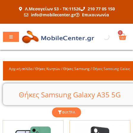
Μετάβαση
Λ.Μεσογείων 53 - ΤΚ:11526
210 77 05 150
στο
info@mobilecenter.gr
Επικοινωνία
περιεχόμενο
Car
0
Αρχική σελίδα
/
Θήκες Κινητών
/
Θήκες Samsung
/
Θήκες Samsung Galaxy 
Θήκες Samsung Galaxy A35 5G
ΦΊΛΤΡΑ