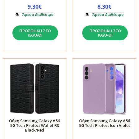
ποσότητα
9.30
€
8.30
€
Άμεσα Διαθέσιμο
Άμεσα Διαθέσιμο
Θήκη
Θήκη
ΠΡΟΣΘΉΚΗ ΣΤΟ
ΠΡΟΣΘΉΚΗ ΣΤΟ
Samsung
Samsung
ΚΑΛΆΘΙ
ΚΑΛΆΘΙ
Galaxy
Galaxy
A36
A36
5G
/
/
A56
A56
/
5G
A37
/
5G
A37
Tech-
5G
Protect
Tech-
Magmat
Θήκη Samsung Galaxy A56
Θήκη Samsung Galaxy A56
Protect
MagSafe
5G Tech-Protect Wallet RS
5G Tech-Protect Icon Violet
Wallet
Matte
Black/Red
Mulberry
Black