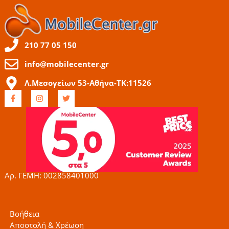
210 77 05 150
info@mobilecenter.gr
Λ.Μεσογείων 53-Αθήνα-ΤΚ:11526
F
I
T
a
n
w
c
s
i
e
t
t
b
a
t
o
g
e
o
r
r
k
a
-
m
f
Αρ. ΓΕΜΗ: 002858401000
Βοήθεια
Αποστολή & Χρέωση