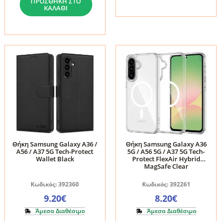
ΠΡΟΣΘΉΚΗ ΣΤΟ
ΚΑΛΆΘΙ
MagMat
MagMat
MagSafe
MagSafe
για
για
Samsung
Samsung
Galaxy
Galaxy
A36
A36
/
/
A56
A56
/
/
A37
A37
5G
5G
Θήκη Samsung Galaxy A36 /
Θήκη Samsung Galaxy A36
A56 / A37 5G Tech-Protect
5G / A56 5G / A37 5G Tech-
-
-
Wallet Black
Protect FlexAir Hybrid
Matte
Matte
MagSafe Clear
Green
Pink
Κωδικός: 392360
Κωδικός: 392261
ποσότητα
ποσότητα
9.20
€
8.20
€
Άμεσα Διαθέσιμο
Άμεσα Διαθέσιμο