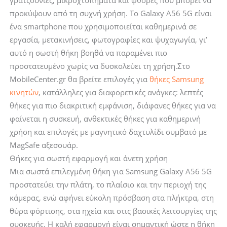
γρατζουνιές, μικροχτυπήματα και φθορές που μπορεί να
Tech-
προκύψουν από τη συχνή χρήση. Το Galaxy A56 5G είναι
Protect
ένα smartphone που χρησιμοποιείται καθημερινά σε
Defense
εργασία, μετακινήσεις, φωτογραφίες και ψυχαγωγία, γι’
Black
αυτό η σωστή θήκη βοηθά να παραμένει πιο
ποσότητα
προστατευμένο χωρίς να δυσκολεύει τη χρήση.Στο
MobileCenter.gr θα βρείτε επιλογές για
θήκες Samsung
κινητών
, κατάλληλες για διαφορετικές ανάγκες: λεπτές
θήκες για πιο διακριτική εμφάνιση, διάφανες θήκες για να
φαίνεται η συσκευή, ανθεκτικές θήκες για καθημερινή
χρήση και επιλογές με μαγνητικό δαχτυλίδι συμβατό με
MagSafe αξεσουάρ.
Θήκες για σωστή εφαρμογή και άνετη χρήση
Μια σωστά επιλεγμένη θήκη για Samsung Galaxy A56 5G
προστατεύει την πλάτη, το πλαίσιο και την περιοχή της
κάμερας, ενώ αφήνει εύκολη πρόσβαση στα πλήκτρα, στη
θύρα φόρτισης, στα ηχεία και στις βασικές λειτουργίες της
συσκευής. Η καλή εφαρμογή είναι σημαντική ώστε η θήκη