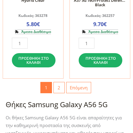
Hybrid Clear
A37 5G Tech-Protect Defense
Black
Κωδικός: 363278
Κωδικός: 362257
5.80
€
9.70
€
Άμεσα Διαθέσιμο
Άμεσα Διαθέσιμο
Θήκη
Θήκη
Samsung
με
Galaxy
Προστασία
ΠΡΟΣΘΉΚΗ ΣΤΟ
ΠΡΟΣΘΉΚΗ ΣΤΟ
ΚΑΛΆΘΙ
ΚΑΛΆΘΙ
A56
Οθόνης
5G
Samsung
Tech-
Galaxy
1
2
Επόμενη
Protect
A36
FlexAir
/
Θήκες Samsung Galaxy A56 5G
Hybrid
A56
Clear
/
Οι θήκες Samsung Galaxy A56 5G είναι απαραίτητες για
ποσότητα
A37
την καθημερινή προστασία της συσκευής από
5G