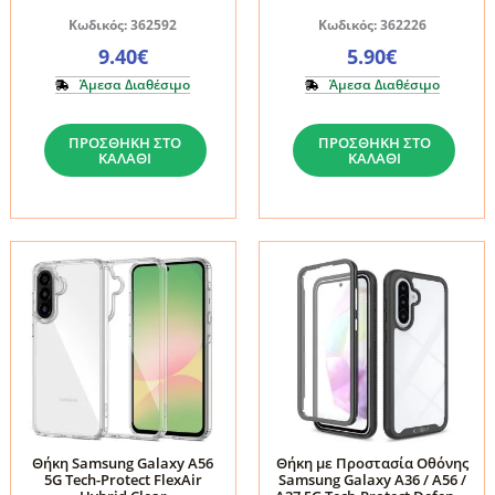
ποσότητα
ποσότητα
Κωδικός: 362592
Κωδικός: 362226
9.40
€
5.90
€
Άμεσα Διαθέσιμο
Άμεσα Διαθέσιμο
Θήκη
Θήκη
ΠΡΟΣΘΉΚΗ ΣΤΟ
ΠΡΟΣΘΉΚΗ ΣΤΟ
Samsung
Samsung
ΚΑΛΆΘΙ
ΚΑΛΆΘΙ
Galaxy
Galaxy
A56
A56
5G
5G
Tech-
Tech-
Protect
Protect
Wallet
Icon
RS
Violet
Black/Red
ποσότητα
ποσότητα
Θήκη Samsung Galaxy A56
Θήκη με Προστασία Οθόνης
5G Tech-Protect FlexAir
Samsung Galaxy A36 / A56 /