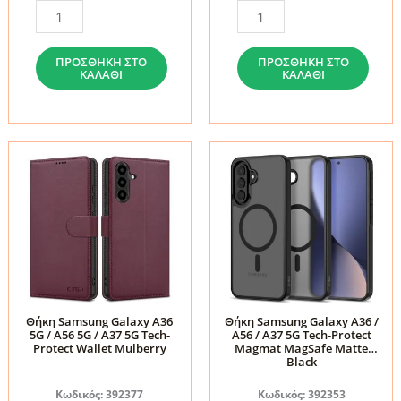
Θήκη
Θήκη
Samsung
Samsung
Galaxy
Galaxy
ΠΡΟΣΘΉΚΗ ΣΤΟ
ΠΡΟΣΘΉΚΗ ΣΤΟ
ΚΑΛΆΘΙ
ΚΑΛΆΘΙ
A36
A36
/
5G
A56
/
/
A56
A37
5G
5G
/
Tech-
A37
Protect
5G
Wallet
Tech-
Black
Protect
ποσότητα
FlexAir
Θήκη Samsung Galaxy A36
Θήκη Samsung Galaxy A36 /
5G / A56 5G / A37 5G Tech-
A56 / A37 5G Tech-Protect
Hybrid
Protect Wallet Mulberry
Magmat MagSafe Matte
MagSafe
Black
Clear
Κωδικός: 392377
Κωδικός: 392353