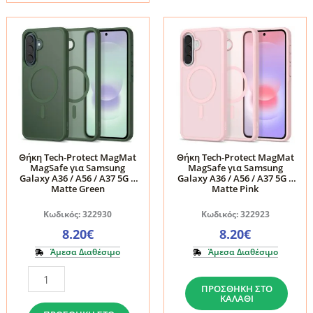
A37
A37
/
/
A56
A56
/
/
A27
A27
5G
5G
Tech-
Tech-
Protect
Protect
Magmat
Magmat
Θήκη Tech-Protect MagMat
Θήκη Tech-Protect MagMat
MagSafe για Samsung
MagSafe για Samsung
MagSafe
Matte
Galaxy A36 / A56 / A37 5G –
Galaxy A36 / A56 / A37 5G –
Matte
Black
Matte Green
Matte Pink
Black
ποσότητα
Κωδικός: 322930
Κωδικός: 322923
ποσότητα
8.20
€
8.20
€
Άμεσα Διαθέσιμο
Άμεσα Διαθέσιμο
Θήκη
Θήκη
ΠΡΟΣΘΉΚΗ ΣΤΟ
Tech-
Tech-
ΚΑΛΆΘΙ
Protect
Protect