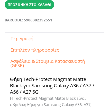
Samsung
ΠΡΟΣΘΉΚΗ ΣΤΟ ΚΑΛΆΘΙ
Galaxy
A36
BARCODE: 5906302392551
/
A37
/
Περιγραφή
A56
/
Επιπλέον πληροφορίες
A27
5G
Ασφάλεια & Στοιχεία Κατασκευαστή
(GPSR)
Tech-
Protect
Θήκη Tech-Protect Magmat Matte
Magmat
Black για Samsung Galaxy A36 / A37 /
Matte
A56 / A27 5G
Black
ποσότητα
Η Tech-Protect Magmat Matte Black είναι
υβριδική θήκη για Samsung Galaxy A36, A37,