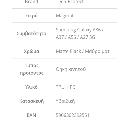
Brand
Tech-Protect
Σειρά
Magmat
Samsung Galaxy A36 /
Συμβατότητα
A37 / A56 / A27 5G
Χρώμα
Matte Black / Μαύρο ματ
Τύπος
Θήκη κινητού
προϊόντος
Υλικό
TPU + PC
Κατασκευή
Υβριδική
EAN
5906302392551