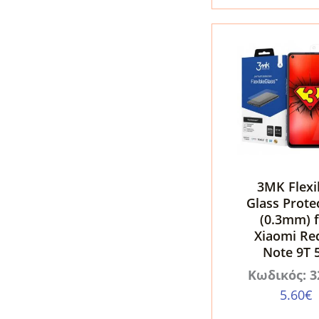
Origin
EasyGlass
ποσότητα
3MK Flexi
Glass Prote
(0.3mm) 
Xiaomi Re
Note 9T 
Κωδικός: 3
5.60
€