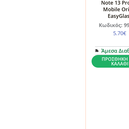
Pack
Note 13 Pr
Mobile Ori
Clear
EasyGla
ποσότητα
Κωδικός: 9
5.70
€
Άμεσα Δια
Τζάμι
ΠΡΟΣΘΉΚΗ 
ΚΑΛΆΘΙ
Προστασίας
Xiaomi
Redmi
Note
13
Pro
5G
Mobile