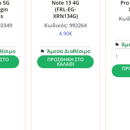
o 5G
Note 13 4G
Pro
gin
(FRL-EG-
ss
XRN134G)
Κωδ
92349
Κωδικός: 992264
4.90
€
Άμ
θέσιμο
Άμεσα Διαθέσιμο
Mobile
Mobile
ΣΤΟ
ΠΡΟΣΘΉΚΗ ΣΤΟ
Origin
ΚΑΛΆΘΙ
Origin
ΠΡ
EasyGla
EasyGlass
Xiaomi
Xiaomi
Poco
Redmi
X6
Note
Pro
13
5G
4G
(FRL-
(FRL-
EG-