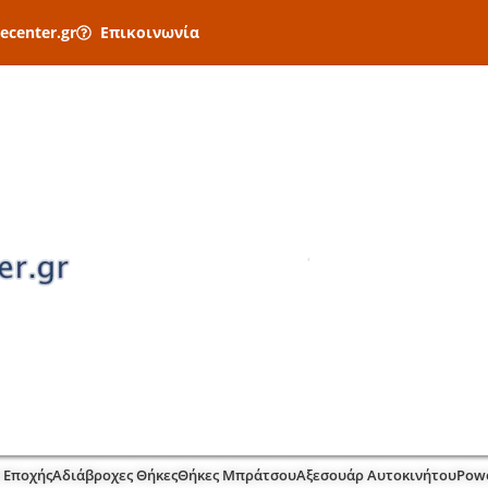
ecenter.gr
Επικοινωνία
 Εποχής
Αδιάβροχες Θήκες
Θήκες Μπράτσου
Αξεσουάρ Αυτοκινήτου
Pow