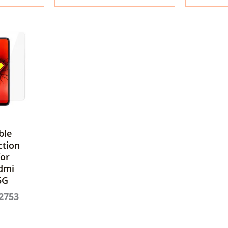
EG-
XPX6Pro
XRN134G)
ποσότη
ποσότητα
ble
ction
for
dmi
5G
2753