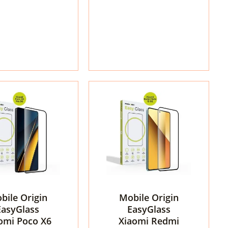
Redmi
Note
14
4G
/
5G
/
Poco
M7
Pro
5G
τα
Tech-
Protect
Glass
bile Origin
Mobile Origin
Fit+
EasyGlass
EasyGlass
2-
omi Poco X6
Xiaomi Redmi