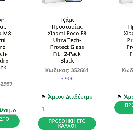
νη
Τζάμι
ας
Προστασίας
Π
o M8
Xiaomi Poco F8
Xia
dmi
Ultra Tech-
Pr
Pro
Protect Glass
Pr
ch-
Fit+ 2-Pack
F
ydro
Black
ack
Κωδικός: 352661
Κωδ
6.90
€
52937
Άμεσα Διαθέσιμο
Άμ
Τζάμι
Τζάμι
ΠΡ
θέσιμο
Προστασίας
Προστα
ΣΤΟ
ΠΡΟΣΘΉΚΗ ΣΤΟ
Xiaomi
Xiaomi
ΚΑΛΆΘΙ
Poco
Poco