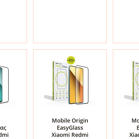
F8
X7
Ultra
Pro
Tech-
5G
Protect
Tech-
Glass
Protect
Fit+
Glass
2-
Fit+
Pack
2-
Black
Pack
ποσότητα
Black
ποσότη
Mobile Origin
Mo
ας
EasyGlass
dmi
Xiaomi Redmi
Xia