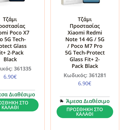
Τζάμι
Τζάμι
ροστασίας
Προστασίας
omi Poco X7
Xiaomi Redmi
o 5G Tech-
Note 14 4G / 5G
otect Glass
/ Poco M7 Pro
it+ 2-Pack
5G Tech-Protect
Black
Glass Fit+ 2-
Pack Black
ικός: 361335
Κωδικός: 361281
6.90
€
6.90
€
εσα Διαθέσιμο
Άμεσα Διαθέσιμο
ΟΣΘΉΚΗ ΣΤΟ
ΚΑΛΆΘΙ
Τζάμι
ΠΡΟΣΘΉΚΗ ΣΤΟ
σίας
ΚΑΛΆΘΙ
Προστασίας
Xiaomi