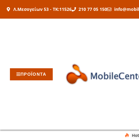
Μετάβαση
Λ.Μεσογείων 53 - ΤΚ:11526
210 77 05 150
info@mobil
στο
περιεχόμενο
ΠΡΟΪΟΝΤΑ
Hot