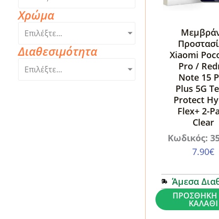
Χρώμα
Μεμβρά
Επιλέξτε...
Προστασί
Διαθεσιμότητα
Xiaomi Poc
Pro / Re
Επιλέξτε...
Note 15 
Plus 5G Te
Protect H
Flex+ 2-P
Clear
Κωδικός: 3
7.90
€
Άμεσα Δια
Μεμβράνη
ΠΡΟΣΘΉΚΗ 
ΚΑΛΆΘΙ
Προστασίας