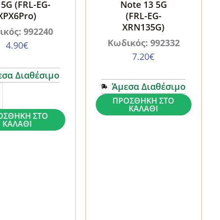
 5G (FRL-EG-
Note 13 5G
Pack
XPX6Pro)
(FRL-EG-
Black
XRN135G)
ικός: 992240
ποσότητα
Κωδικός: 992332
4.90
€
7.20
€
εσα Διαθέσιμο
Άμεσα Διαθέσιμο
Mobile
ΠΡΟΣΘΉΚΗ ΣΤΟ
ΚΑΛΆΘΙ
Origin
ΟΣΘΉΚΗ ΣΤΟ
ss
ΚΑΛΆΘΙ
EasyGlass
Xiaomi
Redmi
Note
13
5G
(FRL-