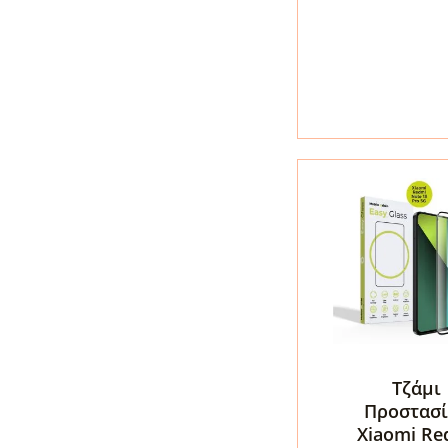
Xiaomi
Poco
M8
Pro
/
Redmi
Note
15
Pro
Plus
5G
Tech-
Protect
Hydro
Τζάμι
Flex+
Προστασί
2-
Xiaomi Re