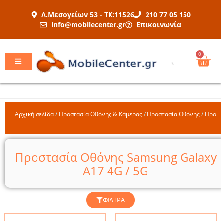
Μετάβαση
Λ.Μεσογείων 53 - ΤΚ:11526
210 77 05 150
στο
info@mobilecenter.gr
Επικοινωνία
περιεχόμενο
Car
0
Αρχική σελίδα
/
Προστασία Οθόνης & Κάμερας
/
Προστασία Οθόνης
/
Προσ
Προστασία Οθόνης Samsung Galaxy
A17 4G / 5G
ΦΊΛΤΡΑ