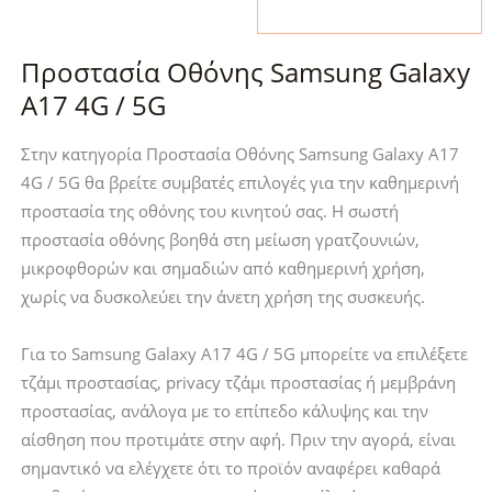
Galaxy
A16
A16
/
Προστασία Οθόνης Samsung Galaxy
/
A26
A17
/
A17 4G / 5G
/
A17
A26
Hofi
Στην κατηγορία Προστασία Οθόνης Samsung Galaxy A17
Tech-
Glass
4G / 5G θα βρείτε συμβατές επιλογές για την καθημερινή
Protect
Pro+
προστασία της οθόνης του κινητού σας. Η σωστή
Glass
2-
προστασία οθόνης βοηθά στη μείωση γρατζουνιών,
SPY+
Pack
μικροφθορών και σημαδιών από καθημερινή χρήση,
2-
Black
χωρίς να δυσκολεύει την άνετη χρήση της συσκευής.
Pack
ποσότητα
ποσότητα
Για το Samsung Galaxy A17 4G / 5G μπορείτε να επιλέξετε
τζάμι προστασίας, privacy τζάμι προστασίας ή μεμβράνη
προστασίας, ανάλογα με το επίπεδο κάλυψης και την
αίσθηση που προτιμάτε στην αφή. Πριν την αγορά, είναι
σημαντικό να ελέγχετε ότι το προϊόν αναφέρει καθαρά