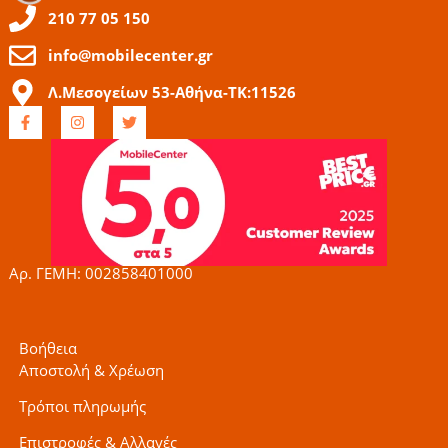
210 77 05 150
info@mobilecenter.gr
Λ.Μεσογείων 53-Αθήνα-ΤΚ:11526
F
I
T
a
n
w
c
s
i
e
t
t
b
a
t
o
g
e
o
r
r
k
a
-
m
f
Αρ. ΓΕΜΗ: 002858401000
Βοήθεια
Αποστολή & Χρέωση
Τρόποι πληρωμής
Επιστροφές & Αλλαγές