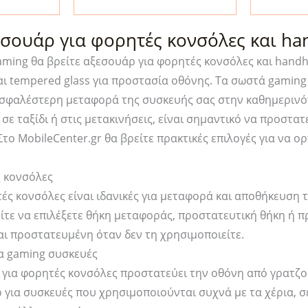
Fit
Set+
2-
2-
σουάρ για φορητές κονσόλες και ha
Pack
Pack
aming θα βρείτε αξεσουάρ για φορητές κονσόλες και hand
Clear
Clear
αι tempered glass για προστασία οθόνης. Τα σωστά gaming
(AGL10156)
ποσότη
ασφαλέστερη μεταφορά της συσκευής σας στην καθημερινότ
ποσότητα
, σε ταξίδι ή στις μετακινήσεις, είναι σημαντικό να προστ
το MobileCenter.gr θα βρείτε πρακτικές επιλογές για να 
ς κονσόλες
τές κονσόλες είναι ιδανικές για μεταφορά και αποθήκευση
ίτε να επιλέξετε θήκη μεταφοράς, προστατευτική θήκη ή 
ι προστατευμένη όταν δεν τη χρησιμοποιείτε.
ια gaming συσκευές
 για φορητές κονσόλες προστατεύει την οθόνη από γρατζου
για συσκευές που χρησιμοποιούνται συχνά με τα χέρια, σ