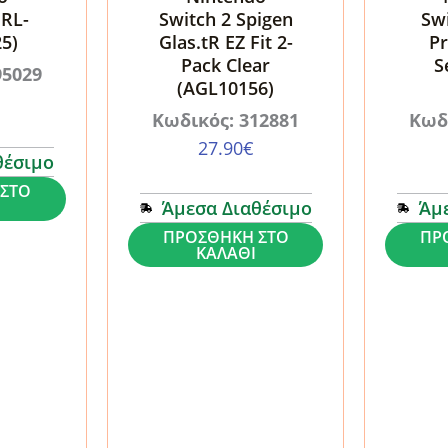
FRL-
Switch 2 Spigen
Swi
5)
Glas.tR EZ Fit 2-
Pr
Pack Clear
S
95029
(AGL10156)
Κωδικός: 312881
Κωδ
27.90
€
θέσιμο
ΣΤΟ
Άμεσα Διαθέσιμο
Άμ
Τζάμι
Τζάμι
ΠΡΟΣΘΉΚΗ ΣΤΟ
ΠΡ
ΚΑΛΆΘΙ
Προστασίας
Προστα
Nintendo
Nintend
Switch
Switch
2
2
Spigen
Tech-
Glas.tR
Protect
EZ
Easy