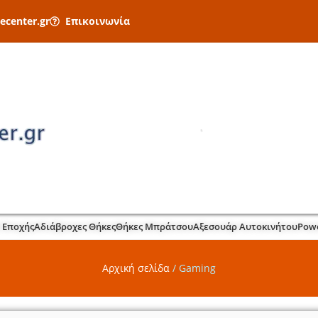
ecenter.gr
Επικοινωνία
 Εποχής
Αδιάβροχες Θήκες
Θήκες Μπράτσου
Αξεσουάρ Αυτοκινήτου
Pow
Αρχική σελίδα
/
Gaming