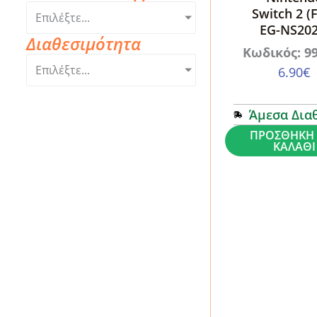
Switch 2 (
Επιλέξτε...
EG-NS202
Διαθεσιμότητα
Κωδικός: 9
Επιλέξτε...
6.90
€
Άμεσα Δια
Mobile
ΠΡΟΣΘΉΚΗ 
ΚΑΛΆΘΙ
Origin
EasyGlass
Nintendo
Switch
2
(FRL-
EG-
NS2025)
ποσότητα