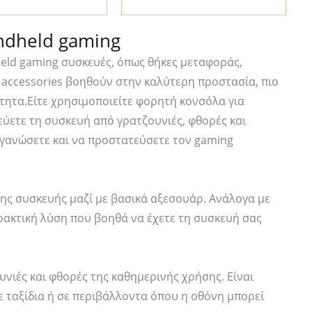
Slim
HD
ndheld gaming
2
held gaming συσκευές, όπως θήκες μεταφοράς,
Pack
 accessories βοηθούν στην καλύτερη προστασία, πιο
τα
(AGL09370)
ητα.Είτε χρησιμοποιείτε φορητή κονσόλα για
ποσότητα
ατεύετε τη συσκευή από γρατζουνιές, φθορές και
οργανώσετε και να προστατεύσετε τον gaming
 της συσκευής μαζί με βασικά αξεσουάρ. Ανάλογα με
πρακτική λύση που βοηθά να έχετε τη συσκευή σας
νιές και φθορές της καθημερινής χρήσης. Είναι
ε ταξίδια ή σε περιβάλλοντα όπου η οθόνη μπορεί