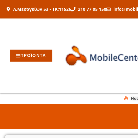
Μετάβαση
Λ.Μεσογείων 53 - ΤΚ:11526
210 77 05 150
info@mobil
στο
περιεχόμενο
ΠΡΟΪΟΝΤΑ
Hot