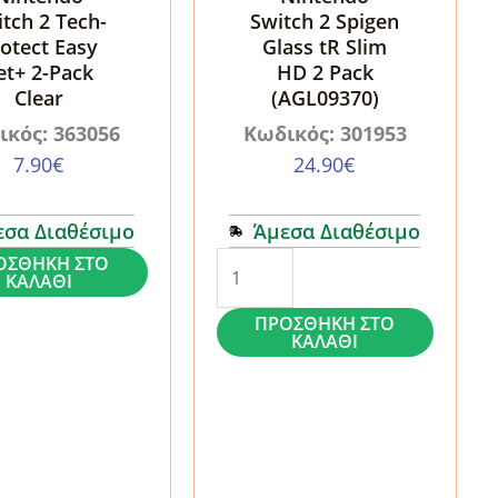
tch 2 Tech-
Switch 2 Spigen
otect Easy
Glass tR Slim
et+ 2-Pack
HD 2 Pack
Clear
(AGL09370)
ικός: 363056
Κωδικός: 301953
7.90
€
24.90
€
εσα Διαθέσιμο
Άμεσα Διαθέσιμο
Τζάμι
ΟΣΘΉΚΗ ΣΤΟ
ΚΑΛΆΘΙ
σίας
Προστασίας
ΠΡΟΣΘΉΚΗ ΣΤΟ
o
Nintendo
ΚΑΛΆΘΙ
Switch
2
Spigen
Glass
tR