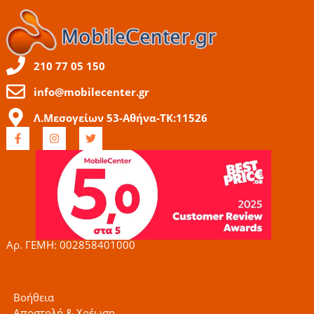
210 77 05 150
info@mobilecenter.gr
Λ.Μεσογείων 53-Αθήνα-ΤΚ:11526
F
I
T
a
n
w
c
s
i
e
t
t
b
a
t
o
g
e
o
r
r
k
a
-
m
f
Αρ. ΓΕΜΗ: 002858401000
Βοήθεια
Αποστολή & Χρέωση