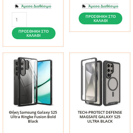
Άμεσα Διαθέσιμο
Άμεσα Διαθέσιμο
Θήκη
Θήκη
ΠΡΟΣΘΉΚΗ ΣΤΟ
ΚΑΛΆΘΙ
Samsung
Samsung
Galaxy
Galaxy
ΠΡΟΣΘΉΚΗ ΣΤΟ
ΚΑΛΆΘΙ
S25
S25
Ultra
Ultra
Ringke
Ringke
Onyx
Fusion
Dark
X
Green
Black
ποσότητα
ποσότητα
Θήκη Samsung Galaxy S25
TECH-PROTECT DEFENSE
Ultra Ringke Fusion Bold
MAGSAFE GALAXY S25
Black
ULTRA BLACK