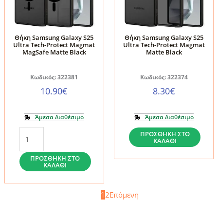
Black
ποσότητα
ποσότητα
Θήκη Samsung Galaxy S25
Θήκη Samsung Galaxy S25
Ultra Tech-Protect Magmat
Ultra Tech-Protect Magmat
MagSafe Matte Black
Matte Black
Κωδικός: 322381
Κωδικός: 322374
10.90
€
8.30
€
Άμεσα Διαθέσιμο
Άμεσα Διαθέσιμο
Θήκη
Θήκη
ΠΡΟΣΘΉΚΗ ΣΤΟ
ΚΑΛΆΘΙ
Samsung
Samsung
Galaxy
Galaxy
ΠΡΟΣΘΉΚΗ ΣΤΟ
ΚΑΛΆΘΙ
S25
S25
Ultra
Ultra
1
2
Επόμενη
Tech-
Tech-
Protect
Protect