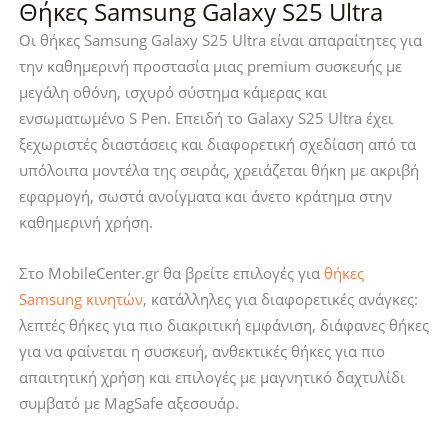
Θήκες Samsung Galaxy S25 Ultra
Magmat
Magmat
MagSafe
Matte
Οι θήκες Samsung Galaxy S25 Ultra είναι απαραίτητες για
Matte
Black
την καθημερινή προστασία μιας premium συσκευής με
Black
ποσότητα
μεγάλη οθόνη, ισχυρό σύστημα κάμερας και
ποσότητα
ενσωματωμένο S Pen. Επειδή το Galaxy S25 Ultra έχει
ξεχωριστές διαστάσεις και διαφορετική σχεδίαση από τα
υπόλοιπα μοντέλα της σειράς, χρειάζεται θήκη με ακριβή
εφαρμογή, σωστά ανοίγματα και άνετο κράτημα στην
καθημερινή χρήση.
Στο MobileCenter.gr θα βρείτε επιλογές για
θήκες
Samsung κινητών
, κατάλληλες για διαφορετικές ανάγκες:
λεπτές θήκες για πιο διακριτική εμφάνιση, διάφανες θήκες
για να φαίνεται η συσκευή, ανθεκτικές θήκες για πιο
απαιτητική χρήση και επιλογές με μαγνητικό δαχτυλίδι
συμβατό με MagSafe αξεσουάρ.