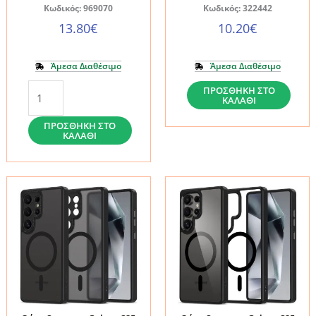
Κωδικός: 969070
Κωδικός: 322442
13.80
€
10.20
€
Άμεσα Διαθέσιμο
Άμεσα Διαθέσιμο
Θήκη
TECH-
ΠΡΟΣΘΉΚΗ ΣΤΟ
ΚΑΛΆΘΙ
Samsung
PROTECT
Galaxy
DEFENSE
ΠΡΟΣΘΉΚΗ ΣΤΟ
ΚΑΛΆΘΙ
S25
MAGSAFE
Ultra
GALAXY
Ringke
S25
Fusion
ULTRA
Bold
BLACK
Black
ποσότητα
ποσότητα