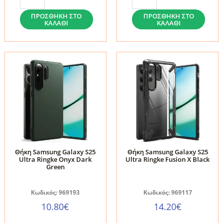
PROTECT
SILICONE
KEVLAR
MAGNETIC
ΠΡΟΣΘΉΚΗ ΣΤΟ
ΠΡΟΣΘΉΚΗ ΣΤΟ
ΚΑΛΆΘΙ
ΚΑΛΆΘΙ
CAM+-
MAGSAFE-
SAMSUNG
SAMSUNG
GALAXY
GALAXY
S25
S25
ULTRA
ULTRA
BLACK
STONE
ποσότητα
ποσότητα
Θήκη Samsung Galaxy S25
Θήκη Samsung Galaxy S25
Ultra Ringke Onyx Dark
Ultra Ringke Fusion X Black
Green
Κωδικός: 969193
Κωδικός: 969117
10.80
€
14.20
€