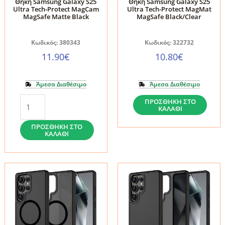
Θήκη Samsung Galaxy S25
Θήκη Samsung Galaxy S25
Ultra Tech-Protect MagCam
Ultra Tech-Protect MagMat
MagSafe Matte Black
MagSafe Black/Clear
Κωδικός: 380343
Κωδικός: 322732
11.90
€
10.80
€
Άμεσα Διαθέσιμο
Άμεσα Διαθέσιμο
Θήκη
Θήκη
ΠΡΟΣΘΉΚΗ ΣΤΟ
ΚΑΛΆΘΙ
Samsung
Samsung
Galaxy
Galaxy
ΠΡΟΣΘΉΚΗ ΣΤΟ
ΚΑΛΆΘΙ
S25
S25
Ultra
Ultra
Tech-
Tech-
Protect
Protect
MagCam
MagMat
MagSafe
MagSafe
Matte
Black/Clear