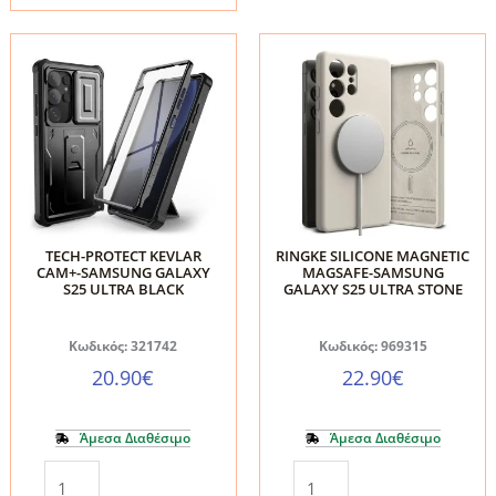
Ultra
Ultra
Tech-
Tech-
Protect
Protect
Smart
Wallet
Wallet
Book
Matte
Case
Black
Mulberry
ποσότητα
ποσότητα
TECH-PROTECT KEVLAR
RINGKE SILICONE MAGNETIC
CAM+-SAMSUNG GALAXY
MAGSAFE-SAMSUNG
S25 ULTRA BLACK
GALAXY S25 ULTRA STONE
Κωδικός: 321742
Κωδικός: 969315
20.90
€
22.90
€
Άμεσα Διαθέσιμο
Άμεσα Διαθέσιμο
TECH-
RINGKE