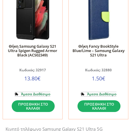
Θήκη Samsung Galaxy S21
Θήκη Fancy BookStyle
Ultra Spigen Rugged Armor
Blue/Lime – Samsung Galaxy
Black (ACS02349)
S21 Ultra
Κωδικός: 32917
Κωδικός: 32880
13.80
€
1.50
€
Άμεσα Διαθέσιμο
Άμεσα Διαθέσιμο
Θήκη
Θήκη
ΠΡΟΣΘΉΚΗ ΣΤΟ
ΠΡΟΣΘΉΚΗ ΣΤΟ
ΚΑΛΆΘΙ
ΚΑΛΆΘΙ
Samsung
Fancy
Galaxy
BookStyle
S21
Blue/Lime
Κινητό τηλέφωνο Samsung Galaxy S21 Ultra 5G