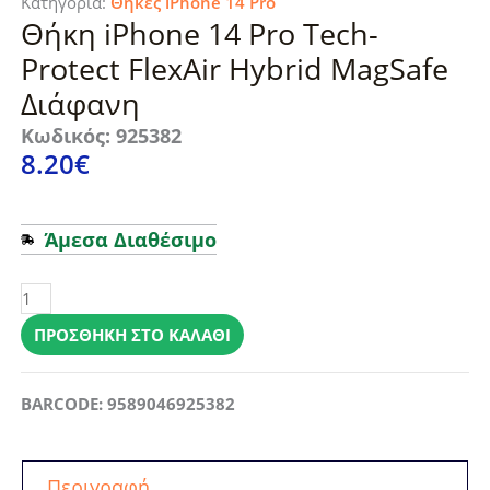
Κατηγορία:
Θήκες iPhone 14 Pro
Θήκη iPhone 14 Pro Tech-
Protect FlexAir Hybrid MagSafe
Διάφανη
Κωδικός: 925382
8.20
€
Άμεσα Διαθέσιμο
Θήκη
iPhone
14
ΠΡΟΣΘΉΚΗ ΣΤΟ ΚΑΛΆΘΙ
Pro
Tech-
BARCODE: 9589046925382
Protect
FlexAir
Hybrid
Περιγραφή