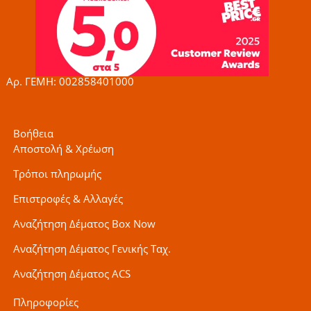
e
t
t
b
a
t
o
g
e
o
r
r
k
a
-
m
f
Αρ. ΓΕΜΗ: 002858401000
Βοήθεια
Αποστολή & Χρέωση
Τρόποι πληρωμής
Επιστροφές & Αλλαγές
Αναζήτηση Δέματος Box Now
Αναζήτηση Δέματος Γενικής Ταχ.
Αναζήτηση Δέματος ACS
Πληροφορίες