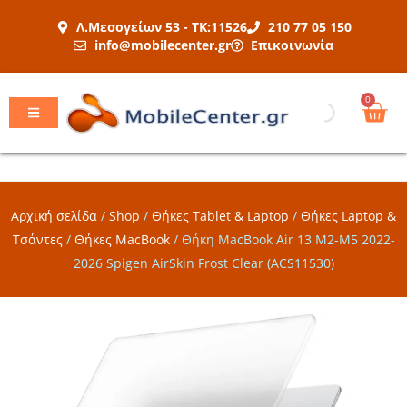
Μετάβαση
Λ.Μεσογείων 53 - ΤΚ:11526
210 77 05 150
στο
info@mobilecenter.gr
Επικοινωνία
περιεχόμενο
Car
0
Αρχική σελίδα
/
Shop
/
Θήκες Tablet & Laptop
/
Θήκες Laptop &
Τσάντες
/
Θήκες MacBook
/
Θήκη MacBook Air 13 M2-M5 2022-
2026 Spigen AirSkin Frost Clear (ACS11530)