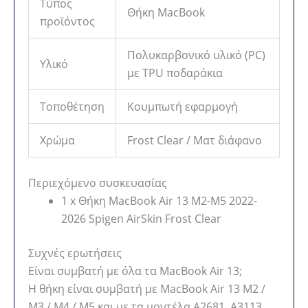
Τύπος
Θήκη MacBook
προϊόντος
Πολυκαρβονικό υλικό (PC)
Υλικό
με TPU ποδαράκια
Τοποθέτηση
Κουμπωτή εφαρμογή
Χρώμα
Frost Clear / Ματ διάφανο
Περιεχόμενο συσκευασίας
1 x Θήκη MacBook Air 13 M2-M5 2022-
2026 Spigen AirSkin Frost Clear
Συχνές ερωτήσεις
Είναι συμβατή με όλα τα MacBook Air 13;
Η θήκη είναι συμβατή με MacBook Air 13 M2 /
M3 / M4 / M5 και με τα μοντέλα A2681, A3113,