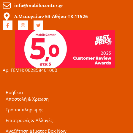
info@mobilecenter.gr
Λ.Μεσογείων 53-Αθήνα-ΤΚ:11526
F
I
T
a
n
w
c
s
i
e
t
t
b
a
t
o
g
e
o
r
r
k
a
-
m
f
Αρ. ΓΕΜΗ: 002858401000
Βοήθεια
Αποστολή & Χρέωση
Τρόποι πληρωμής
Επιστροφές & Αλλαγές
Αναζήτηση Δέματος Box Now