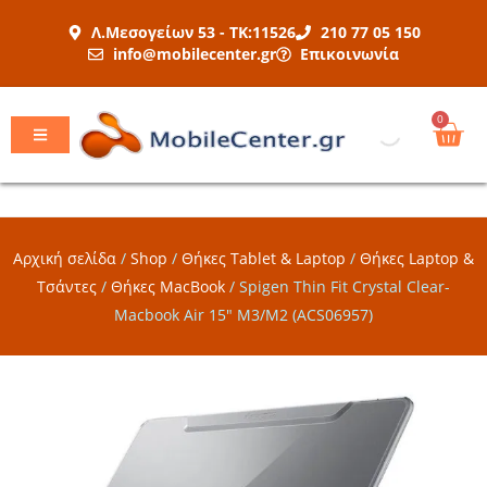
Μετάβαση
Λ.Μεσογείων 53 - ΤΚ:11526
210 77 05 150
στο
info@mobilecenter.gr
Επικοινωνία
περιεχόμενο
Car
0
Αρχική σελίδα
/
Shop
/
Θήκες Tablet & Laptop
/
Θήκες Laptop &
Τσάντες
/
Θήκες MacBook
/
Spigen Thin Fit Crystal Clear-
Macbook Air 15″ M3/M2 (ACS06957)