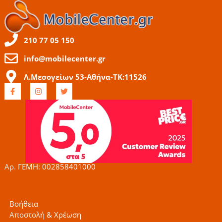
210 77 05 150
info@mobilecenter.gr
Λ.Μεσογείων 53-Αθήνα-ΤΚ:11526
F
I
T
a
n
w
c
s
i
e
t
t
b
a
t
o
g
e
o
r
r
k
a
-
m
f
Αρ. ΓΕΜΗ: 002858401000
Βοήθεια
Αποστολή & Χρέωση