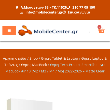
Μετάβαση
Λ.Μεσογείων 53 - ΤΚ:11526
210 77 05 150
στο
info@mobilecenter.gr
Επικοινωνία
περιεχόμενο
Car
0
Αρχική σελίδα
/
Shop
/
Θήκες Tablet & Laptop
/
Θήκες Laptop &
Τσάντες
/
Θήκες MacBook
/
Θήκη Tech-Protect SmartShell για
MacBook Air 13 (M2 / M3 / M4 / M5) 2022-2026 – Matte Clear