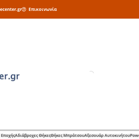
ecenter.gr
Επικοινωνία
 Εποχής
Αδιάβροχες Θήκες
Θήκες Μπράτσου
Αξεσουάρ Αυτοκινήτου
Pow