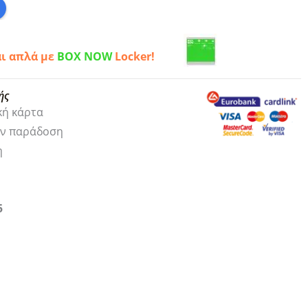
αι απλά με
BOX NOW
Locker!
ής
κή κάρτα
ην παράδοση
η
5