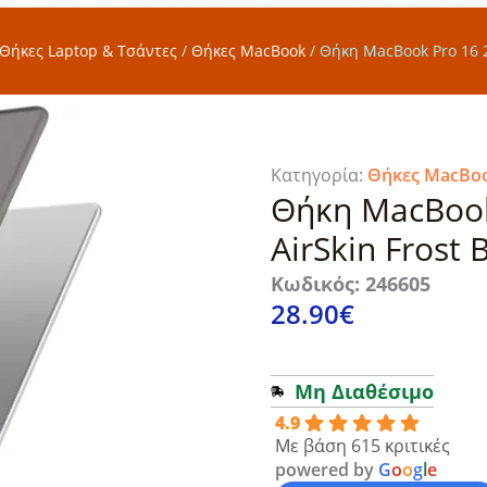
Θήκες Laptop & Τσάντες
/
Θήκες MacBook
/
Θήκη MacBook Pro 16 2
Κατηγορία:
Θήκες MacBo
Θήκη MacBook
AirSkin Frost 
Κωδικός: 246605
28.90
€
Μη Διαθέσιμο
4.9
Με βάση 615 κριτικές
powered by
G
o
o
g
l
e