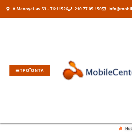
Μετάβαση
Λ.Μεσογείων 53 - ΤΚ:11526
210 77 05 150
info@mobil
στο
περιεχόμενο
ΠΡΟΪΟΝΤΑ
Hot