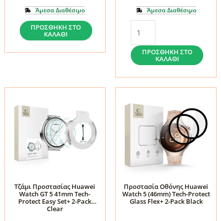
Άμεσα Διαθέσιμο
Άμεσα Διαθέσιμο
Τζάμι
Τζάμι
ΠΡΟΣΘΉΚΗ ΣΤΟ
ΚΑΛΆΘΙ
Προστασίας
Προστασίας
Huawei
Huawei
ΠΡΟΣΘΉΚΗ ΣΤΟ
ΚΑΛΆΘΙ
Watch
Watch
GT
GT
6
6
46mm
41mm
Tech-
Tech-
Protect
Protect
Glass
Glass
Fit+
Fit+
2-
2-
Pack
Pack
Τζάμι Προστασίας Huawei
Προστασία Οθόνης Huawei
Clear
Clear
Watch GT 5 41mm Tech-
Watch 5 (46mm) Tech-Protect
Protect Easy Set+ 2-Pack
Glass Flex+ 2-Pack Black
ποσότητα
ποσότητα
Clear