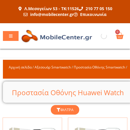
Μετάβαση
Λ.Μεσογείων 53 - ΤΚ:11526
210 77 05 150
στο
info@mobilecenter.gr
Επικοινωνία
περιεχόμενο
Car
0
Αρχική σελίδα
/
Αξεσουάρ Smartwatch
/
Προστασία Οθόνης Smartwatch
/
Π
Προστασία Οθόνης Huawei Watch
ΦΊΛΤΡΑ