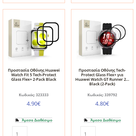
Fit
Fit
5
5
Pro
Tech-
Tech-
Protect
Protect
Hydro
Hydro
Flex+
Flex+
2-
2-
Pack
Pack
Clear
Προστασία Οθόνης Huawei
Προστασία Οθόνης Tech-
Clear
ποσότητα
Watch Fit 5 Tech-Protect
Protect Glass Flex+ για
Glass Flex+ 2-Pack Black
Huawei Watch GT Runner 2 –
ποσότητα
Black (2-Pack)
Κωδικός: 323333
Κωδικός: 339792
4.90
€
4.80
€
Άμεσα Διαθέσιμο
Άμεσα Διαθέσιμο
Προστασία
Προστασία