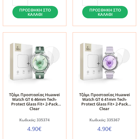
Οθόνης
Οθόνης
Huawei
Tech-
ΠΡΟΣΘΉΚΗ ΣΤΟ
ΠΡΟΣΘΉΚΗ ΣΤΟ
ΚΑΛΆΘΙ
ΚΑΛΆΘΙ
Watch
Protect
Fit
Glass
5
Flex+
Tech-
για
Protect
Huawei
Glass
Watch
Flex+
GT
2-
Runner
Pack
2
Black
-
Τζάμι Προστασίας Huawei
Τζάμι Προστασίας Huawei
ποσότητα
Black
Watch GT 6 46mm Tech-
Watch GT 6 41mm Tech-
Protect Glass Fit+ 2-Pack
Protect Glass Fit+ 2-Pack
(2-
Clear
Clear
Pack)
Κωδικός: 335374
Κωδικός: 335367
ποσότητα
4.90
€
4.90
€