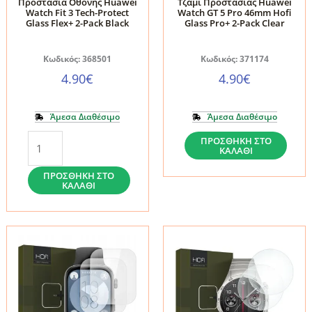
Προστασία Οθόνης Huawei
Τζάμι Προστασίας Huawei
Clear
ποσότητα
Watch Fit 3 Tech-Protect
Watch GT 5 Pro 46mm Hofi
Glass Flex+ 2-Pack Black
Glass Pro+ 2-Pack Clear
ποσότητα
Κωδικός: 368501
Κωδικός: 371174
4.90
€
4.90
€
Άμεσα Διαθέσιμο
Άμεσα Διαθέσιμο
Προστασία
Τζάμι
ΠΡΟΣΘΉΚΗ ΣΤΟ
ΚΑΛΆΘΙ
Οθόνης
Προστασίας
Huawei
Huawei
ΠΡΟΣΘΉΚΗ ΣΤΟ
ΚΑΛΆΘΙ
Watch
Watch
Fit
GT
3
5
Tech-
Pro
Protect
46mm
Glass
Hofi
Flex+
Glass