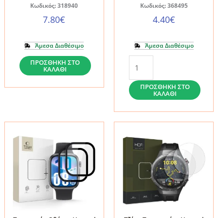
Κωδικός: 318940
Κωδικός: 368495
7.80
€
4.40
€
Άμεσα Διαθέσιμο
Άμεσα Διαθέσιμο
Τζάμι
Προστασία
ΠΡΟΣΘΉΚΗ ΣΤΟ
ΚΑΛΆΘΙ
Προστασίας
Οθόνης
Huawei
Huawei
ΠΡΟΣΘΉΚΗ ΣΤΟ
ΚΑΛΆΘΙ
Watch
Watch
GT
5
5
(46mm)
41mm
Tech-
Tech-
Protect
Protect
Glass
Easy
Flex+
Set+
2-
2-
Pack
Pack
Black