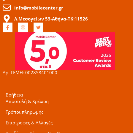
info@mobilecenter.gr
Λ.Μεσογείων 53-Αθήνα-ΤΚ:11526
F
I
T
a
n
w
c
s
i
e
t
t
b
a
t
o
g
e
o
r
r
k
a
-
m
f
Αρ. ΓΕΜΗ: 002858401000
Βοήθεια
Αποστολή & Χρέωση
Τρόποι πληρωμής
Επιστροφές & Αλλαγές