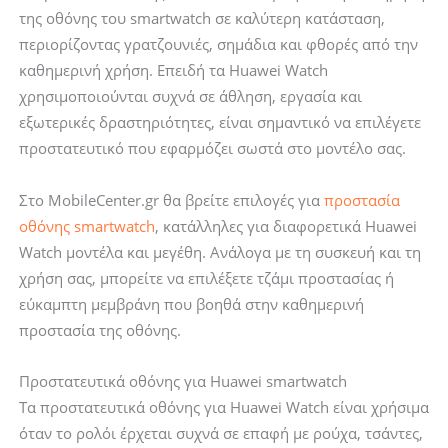
FIT
Hofi
της οθόνης του smartwatch σε καλύτερη κατάσταση,
3/4
Glass
περιορίζοντας γρατζουνιές, σημάδια και φθορές από την
CLEAR
Pro+
καθημερινή χρήση. Επειδή τα Huawei Watch
ποσότητα
2-
χρησιμοποιούνται συχνά σε άθληση, εργασία και
Pack
εξωτερικές δραστηριότητες, είναι σημαντικό να επιλέγετε
Clear
προστατευτικό που εφαρμόζει σωστά στο μοντέλο σας.
ποσότητα
Στο MobileCenter.gr θα βρείτε επιλογές για
προστασία
οθόνης smartwatch
, κατάλληλες για διαφορετικά Huawei
Watch μοντέλα και μεγέθη. Ανάλογα με τη συσκευή και τη
χρήση σας, μπορείτε να επιλέξετε τζάμι προστασίας ή
εύκαμπτη μεμβράνη που βοηθά στην καθημερινή
προστασία της οθόνης.
Προστατευτικά οθόνης για Huawei smartwatch
Τα προστατευτικά οθόνης για Huawei Watch είναι χρήσιμα
όταν το ρολόι έρχεται συχνά σε επαφή με ρούχα, τσάντες,