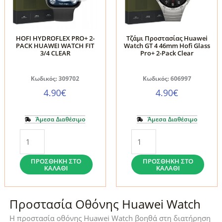
2-
Pro+
Pack
2-
Black
Pack
HOFI HYDROFLEX PRO+ 2-
Τζάμι Προστασίας Huawei
ποσότητα
Clear
PACK HUAWEI WATCH FIT
Watch GT 4 46mm Hofi Glass
3/4 CLEAR
Pro+ 2-Pack Clear
ποσότητα
Κωδικός: 309702
Κωδικός: 606997
4.90
€
4.90
€
Άμεσα Διαθέσιμο
Άμεσα Διαθέσιμο
HOFI
Τζάμι
HYDROFLEX
Προστασίας
PRO+
Huawei
ΠΡΟΣΘΉΚΗ ΣΤΟ
ΠΡΟΣΘΉΚΗ ΣΤΟ
ΚΑΛΆΘΙ
ΚΑΛΆΘΙ
2-
Watch
PACK
GT
HUAWEI
4
Προστασία Οθόνης Huawei Watch
WATCH
46mm
Η προστασία οθόνης Huawei Watch βοηθά στη διατήρηση