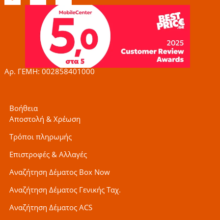
c
s
i
e
t
t
b
a
t
o
g
e
o
r
r
k
a
-
m
f
Αρ. ΓΕΜΗ: 002858401000
Βοήθεια
Αποστολή & Χρέωση
Τρόποι πληρωμής
Επιστροφές & Αλλαγές
Αναζήτηση Δέματος Box Now
Αναζήτηση Δέματος Γενικής Ταχ.
Αναζήτηση Δέματος ACS