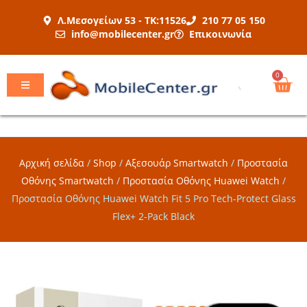
Μετάβαση
Λ.Μεσογείων 53 - ΤΚ:11526
210 77 05 150
στο
info@mobilecenter.gr
Επικοινωνία
περιεχόμενο
Car
0
Αρχική σελίδα
/
Shop
/
Αξεσουάρ Smartwatch
/
Προστασία
Οθόνης Smartwatch
/
Προστασία Οθόνης Huawei Watch
/
Προστασία Οθόνης Huawei Watch Fit 5 Pro Tech-Protect Glass
Flex+ 2-Pack Black