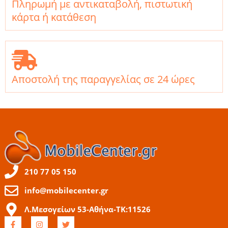
Πληρωμή με αντικαταβολή, πιστωτική
κάρτα ή κατάθεση
Αποστολή της παραγγελίας σε 24 ώρες
210 77 05 150
info@mobilecenter.gr
Λ.Μεσογείων 53-Αθήνα-ΤΚ:11526
F
I
T
a
n
w