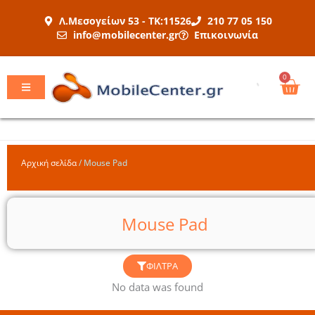
Μετάβαση
Λ.Μεσογείων 53 - ΤΚ:11526
210 77 05 150
στο
info@mobilecenter.gr
Επικοινωνία
περιεχόμενο
Car
0
Αρχική σελίδα
/
Mouse Pad
Mouse Pad
ΦΊΛΤΡΑ
No data was found