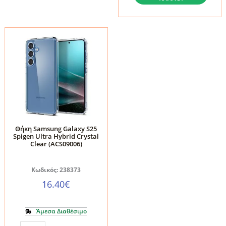
S25
S25
Tech-
Spigen
Protect
Liquid
FlexAir
Air
Hybrid
Matte
Clear
Black
ποσότητα
(ACS09000)
ποσότητα
Θήκη Samsung Galaxy S25
Spigen Ultra Hybrid Crystal
Clear (ACS09006)
Κωδικός: 238373
16.40
€
Άμεσα Διαθέσιμο