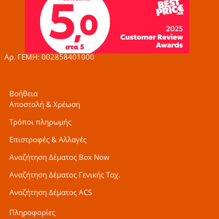
b
a
t
o
g
e
o
r
r
k
a
-
m
f
Αρ. ΓΕΜΗ: 002858401000
Βοήθεια
Αποστολή & Χρέωση
Τρόποι πληρωμής
Επιστροφές & Αλλαγές
Αναζήτηση Δέματος Box Now
Αναζήτηση Δέματος Γενικής Ταχ.
Αναζήτηση Δέματος ACS
Πληροφορίες