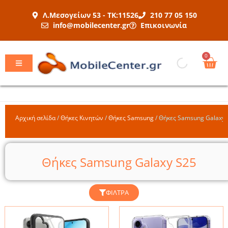
Μετάβαση
Λ.Μεσογείων 53 - ΤΚ:11526
210 77 05 150
στο
info@mobilecenter.gr
Επικοινωνία
περιεχόμενο
Car
0
Αρχική σελίδα
/
Θήκες Κινητών
/
Θήκες Samsung
/
Θήκες Samsung Galaxy 
Θήκες Samsung Galaxy S25
ΦΊΛΤΡΑ