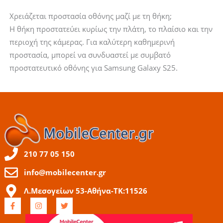
Χρειάζεται προστασία οθόνης μαζί με τη θήκη;
Η θήκη προστατεύει κυρίως την πλάτη, το πλαίσιο και την
περιοχή της κάμερας. Για καλύτερη καθημερινή
προστασία, μπορεί να συνδυαστεί με συμβατό
προστατευτικό οθόνης για Samsung Galaxy S25.
210 77 05 150
info@mobilecenter.gr
Λ.Μεσογείων 53-Αθήνα-ΤΚ:11526
F
I
T
a
n
w
c
s
i
e
t
t