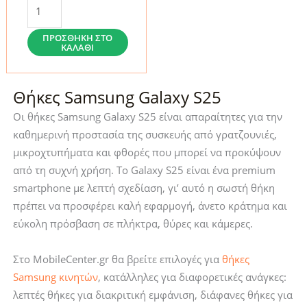
Θήκη
Samsung
Galaxy
ΠΡΟΣΘΉΚΗ ΣΤΟ
ΚΑΛΆΘΙ
S25
Spigen
Ultra
Θήκες Samsung Galaxy S25
Hybrid
Οι θήκες Samsung Galaxy S25 είναι απαραίτητες για την
Crystal
καθημερινή προστασία της συσκευής από γρατζουνιές,
Clear
μικροχτυπήματα και φθορές που μπορεί να προκύψουν
(ACS09006)
από τη συχνή χρήση. Το Galaxy S25 είναι ένα premium
ποσότητα
smartphone με λεπτή σχεδίαση, γι’ αυτό η σωστή θήκη
πρέπει να προσφέρει καλή εφαρμογή, άνετο κράτημα και
εύκολη πρόσβαση σε πλήκτρα, θύρες και κάμερες.
Στο MobileCenter.gr θα βρείτε επιλογές για
θήκες
Samsung κινητών
, κατάλληλες για διαφορετικές ανάγκες:
λεπτές θήκες για διακριτική εμφάνιση, διάφανες θήκες για