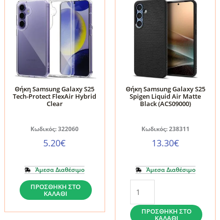
Ringke
Tech-
Fusion
Protect
Bold
FlexAir
Black
Hybrid
ποσότητα
MagSafe
Clear
ποσότητα
Θήκη Samsung Galaxy S25
Θήκη Samsung Galaxy S25
Tech-Protect FlexAir Hybrid
Spigen Liquid Air Matte
Clear
Black (ACS09000)
Κωδικός: 322060
Κωδικός: 238311
5.20
€
13.30
€
Άμεσα Διαθέσιμο
Άμεσα Διαθέσιμο
Θήκη
Θήκη
ΠΡΟΣΘΉΚΗ ΣΤΟ
ΚΑΛΆΘΙ
Samsung
Samsung
Galaxy
Galaxy
ΠΡΟΣΘΉΚΗ ΣΤΟ
ΚΑΛΆΘΙ