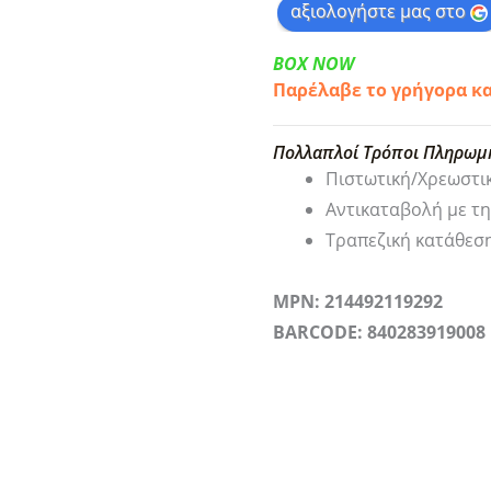
αξιολογήστε μας στο
BOX NOW
Παρέλαβε το γρήγορα κ
Πολλαπλοί Τρόποι Πληρωμ
Πιστωτική/Χρεωστι
Αντικαταβολή με τ
Τραπεζική κατάθεσ
MPN: 214492119292
BARCODE: 840283919008