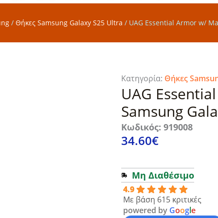
ung
/
Θήκες Samsung Galaxy S25 Ultra
/
UAG Essential Armor w/ Ma
Κατηγορία:
Θήκες Samsung
UAG Essential
Samsung Galax
Κωδικός: 919008
34.60
€
Μη Διαθέσιμο
4.9
Με βάση 615 κριτικές
powered by
G
o
o
g
l
e