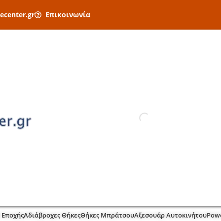
ecenter.gr
Επικοινωνία
 Εποχής
Αδιάβροχες Θήκες
Θήκες Μπράτσου
Αξεσουάρ Αυτοκινήτου
Pow