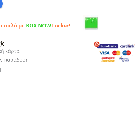
αι απλά με
BOX NOW
Locker!
ής
κή κάρτα
ην παράδοση
η