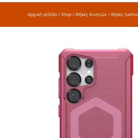
Αρχική σελίδα
/
Shop
/
Θήκες Κινητών
/
Θήκες Sams