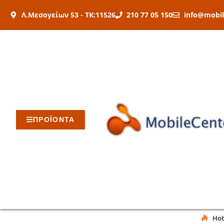
Μετάβαση
Λ.Μεσογείων 53 - ΤΚ:11526
210 77 05 150
info@mobil
στο
περιεχόμενο
ΠΡΟΪΟΝΤΑ
Hot