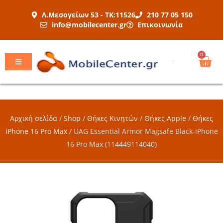
Μετάβαση
Λ.Μεσογείων 53 - ΤΚ:11526
210 77 05 150
στο
info@mobilecenter.gr
Επικοινωνία
περιεχόμενο
Car
0
Αρχική σελίδα
/
Shop
/
Θήκες Κινητών
/
Θήκες Apple
/
Θήκες
iPhone 16 Pro Max
/
UAG Essential Armor Magsafe Black-iPhone
16 Pro Max (114449114040)