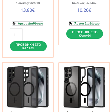
Κωδικός: 969070
Κωδικός: 322442
13.80
€
10.20
€
Άμεσα Διαθέσιμο
Άμεσα Διαθέσιμο
Θήκη
TECH-
ΠΡΟΣΘΉΚΗ ΣΤΟ
ΚΑΛΆΘΙ
Samsung
PROTECT
Galaxy
DEFENSE
ΠΡΟΣΘΉΚΗ ΣΤΟ
ΚΑΛΆΘΙ
S25
MAGSAFE
Ultra
GALAXY
Ringke
S25
Fusion
ULTRA
Bold
BLACK
Black
ποσότητα
ποσότητα