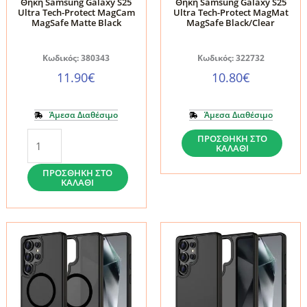
Θήκη Samsung Galaxy S25
Θήκη Samsung Galaxy S25
Ultra Tech-Protect MagCam
Ultra Tech-Protect MagMat
MagSafe Matte Black
MagSafe Black/Clear
Κωδικός: 380343
Κωδικός: 322732
11.90
€
10.80
€
Άμεσα Διαθέσιμο
Άμεσα Διαθέσιμο
Θήκη
Θήκη
ΠΡΟΣΘΉΚΗ ΣΤΟ
ΚΑΛΆΘΙ
Samsung
Samsung
Galaxy
Galaxy
ΠΡΟΣΘΉΚΗ ΣΤΟ
ΚΑΛΆΘΙ
S25
S25
Ultra
Ultra
Tech-
Tech-
Protect
Protect
MagCam
MagMat
MagSafe
MagSafe
Matte
Black/Clear