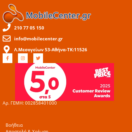
210 77 05 150
info@mobilecenter.gr
Λ.Μεσογείων 53-Αθήνα-ΤΚ:11526
F
I
T
a
n
w
c
s
i
e
t
t
b
a
t
o
g
e
o
r
r
k
a
-
m
f
Αρ. ΓΕΜΗ: 002858401000
Βοήθεια
Αποστολή & Χρέωση