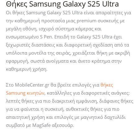
Θήκες Samsung Galaxy S25 Ultra
Magmat
Magmat
MagSafe
Matte
Οι θήκες Samsung Galaxy S25 Ultra είναι απαραίτητες για
Matte
Black
την καθημερινή προστασία μιας premium συσκευής με
Black
ποσότητα
μεγάλη οθόνη, ισχυρό σύστημα κάμερας και
ποσότητα
ενσωματωμένο S Pen. Επειδή το Galaxy S25 Ultra έχει
ξεχωριστές διαστάσεις και διαφορετική σχεδίαση από τα
υπόλοιπα μοντέλα της σειράς, χρειάζεται θήκη με ακριβή
εφαρμογή, σωστά ανοίγματα και άνετο κράτημα στην
καθημερινή χρήση.
Στο MobileCenter.gr θα βρείτε επιλογές για
θήκες
Samsung κινητών
, κατάλληλες για διαφορετικές ανάγκες:
λεπτές θήκες για πιο διακριτική εμφάνιση, διάφανες θήκες
για να φαίνεται η συσκευή, ανθεκτικές θήκες για πιο
απαιτητική χρήση και επιλογές με μαγνητικό δαχτυλίδι
συμβατό με MagSafe αξεσουάρ.