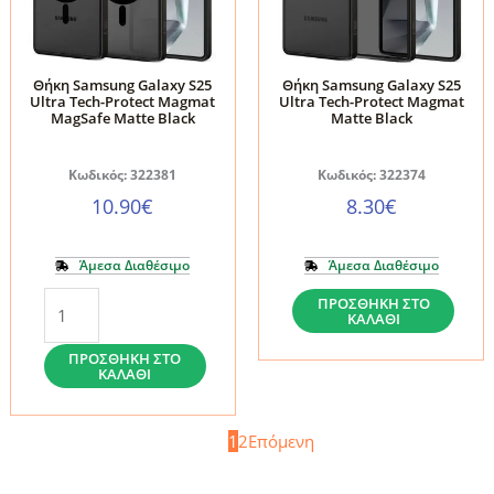
Black
ποσότητα
ποσότητα
Θήκη Samsung Galaxy S25
Θήκη Samsung Galaxy S25
Ultra Tech-Protect Magmat
Ultra Tech-Protect Magmat
MagSafe Matte Black
Matte Black
Κωδικός: 322381
Κωδικός: 322374
10.90
€
8.30
€
Άμεσα Διαθέσιμο
Άμεσα Διαθέσιμο
Θήκη
Θήκη
ΠΡΟΣΘΉΚΗ ΣΤΟ
ΚΑΛΆΘΙ
Samsung
Samsung
Galaxy
Galaxy
ΠΡΟΣΘΉΚΗ ΣΤΟ
ΚΑΛΆΘΙ
S25
S25
Ultra
Ultra
1
2
Επόμενη
Tech-
Tech-
Protect
Protect