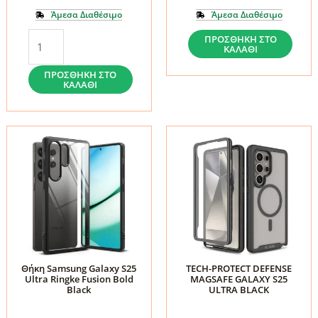
Άμεσα Διαθέσιμο
Άμεσα Διαθέσιμο
Θήκη
Θήκη
ΠΡΟΣΘΉΚΗ ΣΤΟ
ΚΑΛΆΘΙ
Samsung
Samsung
Galaxy
Galaxy
ΠΡΟΣΘΉΚΗ ΣΤΟ
ΚΑΛΆΘΙ
S25
S25
Ultra
Ultra
Ringke
Ringke
Onyx
Fusion
Dark
X
Green
Black
ποσότητα
ποσότητα
Θήκη Samsung Galaxy S25
TECH-PROTECT DEFENSE
Ultra Ringke Fusion Bold
MAGSAFE GALAXY S25
Black
ULTRA BLACK