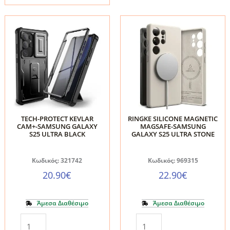
Ultra
Ultra
Tech-
Tech-
Protect
Protect
Smart
Wallet
Wallet
Book
Matte
Case
Black
Mulberry
ποσότητα
ποσότητα
TECH-PROTECT KEVLAR
RINGKE SILICONE MAGNETIC
CAM+-SAMSUNG GALAXY
MAGSAFE-SAMSUNG
S25 ULTRA BLACK
GALAXY S25 ULTRA STONE
Κωδικός: 321742
Κωδικός: 969315
20.90
€
22.90
€
Άμεσα Διαθέσιμο
Άμεσα Διαθέσιμο
TECH-
RINGKE