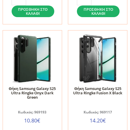
PROTECT
SILICONE
KEVLAR
MAGNETIC
ΠΡΟΣΘΉΚΗ ΣΤΟ
ΠΡΟΣΘΉΚΗ ΣΤΟ
ΚΑΛΆΘΙ
ΚΑΛΆΘΙ
CAM+-
MAGSAFE-
SAMSUNG
SAMSUNG
GALAXY
GALAXY
S25
S25
ULTRA
ULTRA
BLACK
STONE
ποσότητα
ποσότητα
Θήκη Samsung Galaxy S25
Θήκη Samsung Galaxy S25
Ultra Ringke Onyx Dark
Ultra Ringke Fusion X Black
Green
Κωδικός: 969193
Κωδικός: 969117
10.80
€
14.20
€