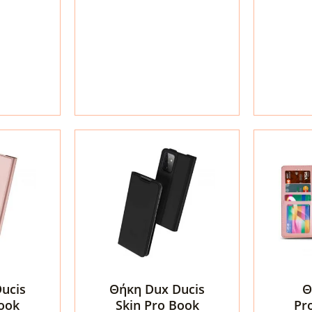
-
Black
Samsung
-
Galaxy
Samsun
A72
Galaxy
5G
A72
(OXSG0038)
5G
ποσότητα
ποσότη
ucis
Θήκη Dux Ducis
Θ
Book
Skin Pro Book
Pr