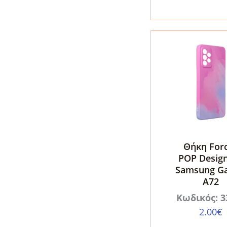
Samsung
Galaxy
A72
5G
ποσότητα
Θήκη Forc
POP Design
Samsung Ga
A72
Κωδικός: 3
2.00
€