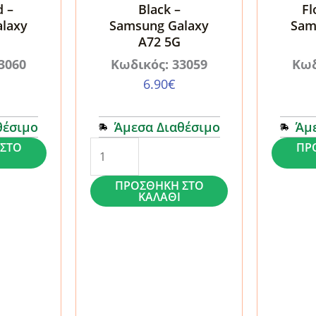
d –
Black –
Fl
laxy
Samsung Galaxy
Sam
A72 5G
3060
Κωδικός: 33059
Κωδ
6.90
€
θέσιμο
Άμεσα Διαθέσιμο
Άμ
Θήκη
Θήκη
ΣΤΟ
ΠΡ
Dux
Tech-
ΠΡΟΣΘΉΚΗ ΣΤΟ
Ducis
Protect
ΚΑΛΆΘΙ
Skin
Wallet
Pro
Floral
Book
Rose
Black
-
-
Samsun
Samsung
Galaxy