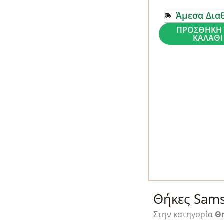
Άμεσα Δια
Θήκη
ΠΡΟΣΘΉΚΗ 
ΚΑΛΆΘΙ
Forcell
POP
Design
1
-
Samsung
Galaxy
A72
ποσότητα
Θήκες Sams
Στην κατηγορία
Θ