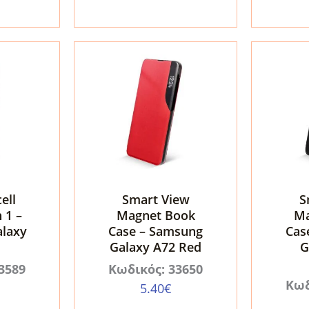
Galaxy
A72
A72
5G
5G
ποσότη
ποσότητα
ell
Smart View
S
 1 –
Magnet Book
Ma
laxy
Case – Samsung
Cas
Galaxy A72 Red
G
3589
Κωδικός: 33650
Κωδ
5.40
€