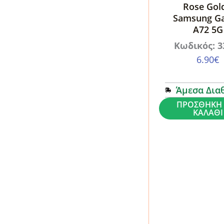
Rose Gol
Samsung Ga
A72 5G
Κωδικός: 3
6.90
€
Άμεσα Δια
Θήκη
ΠΡΟΣΘΉΚΗ 
ΚΑΛΆΘΙ
Dux
Ducis
Skin
Pro
Book
Rose
Gold
-