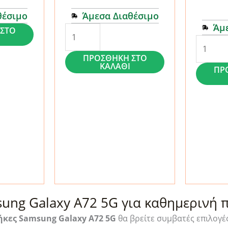
θέσιμο
Άμεσα Διαθέσιμο
Άμ
Smart
ΣΤΟ
Smart
View
View
ΠΡΟΣΘΉΚΗ ΣΤΟ
Magnet
ΚΑΛΆΘΙ
ΠΡ
Magnet
Book
Book
Case
Case
-
-
Samsung
Samsun
Galaxy
Galaxy
A72
A72
Red
Black
ποσότητα
ποσότη
ung Galaxy A72 5G για καθημερινή 
ήκες Samsung Galaxy A72 5G
θα βρείτε συμβατές επιλογές