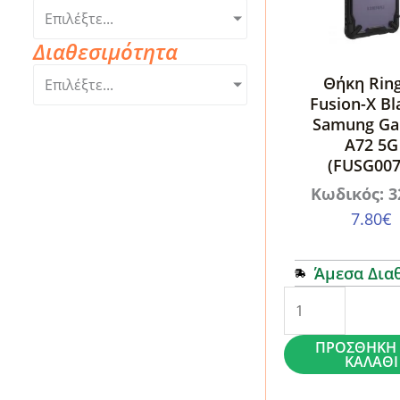
Επιλέξτε...
Διαθεσιμότητα
Θήκη Rin
Επιλέξτε...
Fusion-X Bl
Samung Ga
A72 5G
(FUSG007
Κωδικός: 3
7.80
€
Άμεσα Δια
Θήκη
Ringke
ΠΡΟΣΘΉΚΗ 
Fusion-
ΚΑΛΆΘΙ
X
Black