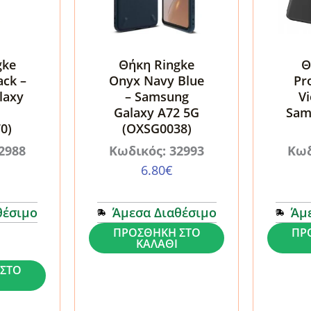
gke
Θήκη Ringke
Θ
ack –
Onyx Navy Blue
Pr
laxy
– Samsung
Vi
Galaxy A72 5G
Sam
0)
(OXSG0038)
2988
Κωδικός: 32993
Κωδ
6.80
€
θέσιμο
Άμεσα Διαθέσιμο
Άμ
Θήκη
Θήκη
ΠΡΟΣΘΉΚΗ ΣΤΟ
ΠΡ
ΚΑΛΆΘΙ
Ringke
Tech-
ΣΤΟ
Onyx
Protect
Navy
Smart
Blue
View