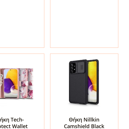
Spigen
Liquid
Crystal
g
Glitter
Clear
(ACS02326)
ποσότητα
τα
ήκη Tech-
Θήκη Nillkin
otect Wallet
Camshield Black