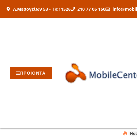
Μετάβαση
Λ.Μεσογείων 53 - ΤΚ:11526
210 77 05 150
info@mobil
στο
περιεχόμενο
ΠΡΟΪΟΝΤΑ
Hot