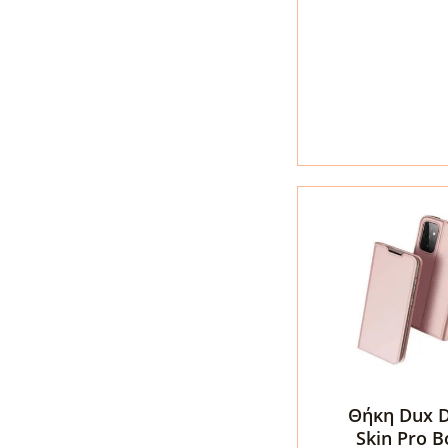
-
Samung
Galaxy
A72
5G
(FUSG0070)
ποσότητα
Θήκη Dux D
Skin Pro 