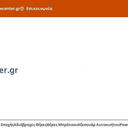
ecenter.gr
Επικοινωνία
 Εποχής
Αδιάβροχες Θήκες
Θήκες Μπράτσου
Αξεσουάρ Αυτοκινήτου
Pow