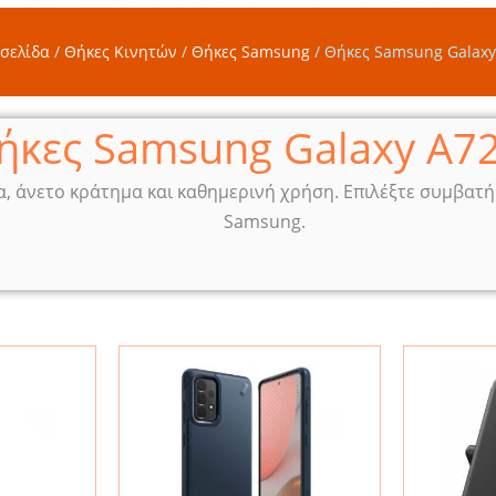
 σελίδα
/
Θήκες Κινητών
/
Θήκες Samsung
/
Θήκες Samsung Galaxy
ήκες Samsung Galaxy A7
α, άνετο κράτημα και καθημερινή χρήση. Επιλέξτε συμβατ
Samsung.