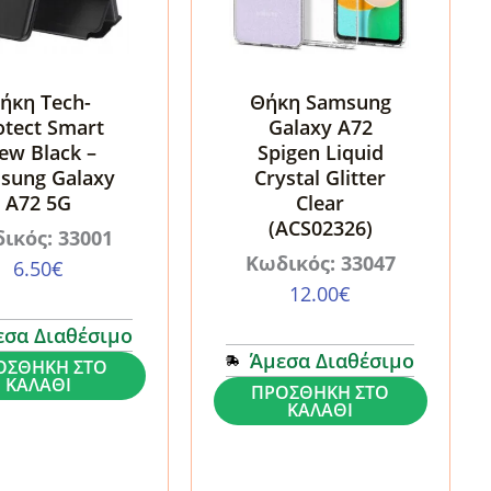
ήκη Tech-
Θήκη Samsung
otect Smart
Galaxy A72
ew Black –
Spigen Liquid
sung Galaxy
Crystal Glitter
A72 5G
Clear
(ACS02326)
ικός: 33001
Κωδικός: 33047
6.50
€
12.00
€
εσα Διαθέσιμο
Άμεσα Διαθέσιμο
ΟΣΘΉΚΗ ΣΤΟ
ΚΑΛΆΘΙ
Θήκη
ΠΡΟΣΘΉΚΗ ΣΤΟ
ΚΑΛΆΘΙ
Samsung
Galaxy
A72