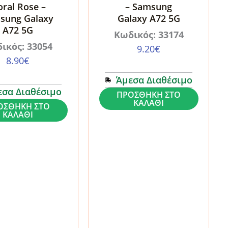
oral Rose –
– Samsung
sung Galaxy
Galaxy A72 5G
A72 5G
Κωδικός: 33174
ικός: 33054
9.20
€
8.90
€
Άμεσα Διαθέσιμο
εσα Διαθέσιμο
Θήκη
ΠΡΟΣΘΉΚΗ ΣΤΟ
ΚΑΛΆΘΙ
ΟΣΘΉΚΗ ΣΤΟ
Nillkin
ΚΑΛΆΘΙ
Camshield
Black
-
Samsung
Galaxy
A72
g
5G
ποσότητα