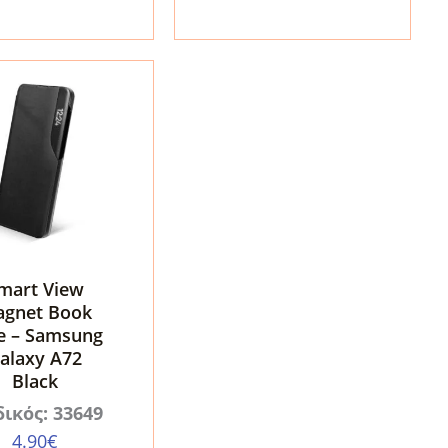
τα
mart View
gnet Book
e – Samsung
alaxy A72
Black
ικός: 33649
4.90
€