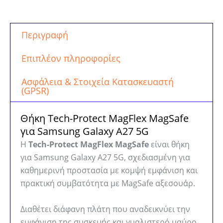
Tech-
Protect
MagFlex
Περιγραφή
MagSafe
Shiny
Επιπλέον πληροφορίες
Black
ποσότητα
Ασφάλεια & Στοιχεία Κατασκευαστή
(GPSR)
Θήκη Tech-Protect MagFlex MagSafe
για Samsung Galaxy A27 5G
Η
Tech-Protect MagFlex MagSafe
είναι θήκη
για Samsung Galaxy A27 5G, σχεδιασμένη για
καθημερινή προστασία με κομψή εμφάνιση και
πρακτική συμβατότητα με MagSafe αξεσουάρ.
Διαθέτει διάφανη πλάτη που αναδεικνύει την
εμφάνιση της συσκευής και γυαλιστερό μαύρο