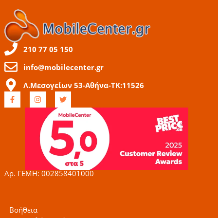
210 77 05 150
info@mobilecenter.gr
Λ.Μεσογείων 53-Αθήνα-ΤΚ:11526
F
I
T
a
n
w
c
s
i
e
t
t
b
a
t
o
g
e
o
r
r
k
a
-
m
f
Αρ. ΓΕΜΗ: 002858401000
Βοήθεια