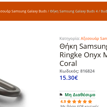
εσουάρ Samsung Galaxy Buds
/
Θήκη Samsung Galaxy Buds 4 / Bud
Κατηγορία:
Αξεσουάρ Sam
Θήκη Samsung 
Ringke Onyx 
Coral
Κωδικός: 816824
15.30
€
Μη Διαθέσιμο
4.9
Με βάση 608 κριτικές