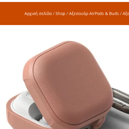
Αρχική σελίδα
/
Shop
/
Αξεσουάρ AirPods & Buds
/
Αξ