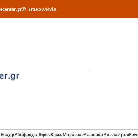
ecenter.gr
Επικοινωνία
 Εποχής
Αδιάβροχες Θήκες
Θήκες Μπράτσου
Αξεσουάρ Αυτοκινήτου
Pow