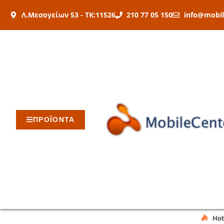
Μετάβαση
Λ.Μεσογείων 53 - ΤΚ:11526
210 77 05 150
info@mobil
στο
περιεχόμενο
ΠΡΟΪΟΝΤΑ
Hot