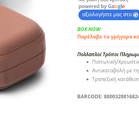
powered by
G
o
o
g
l
e
αξιολογήστε μας στο
BOX NOW
Παρέλαβε το γρήγορα κ
Πολλαπλοί Τρόποι Πληρωμ
Πιστωτική/Χρεωστι
Αντικαταβολή με τ
Τραπεζική κατάθεσ
BARCODE: 880032881682