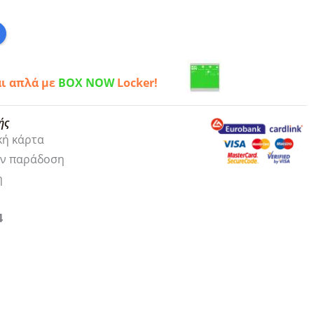
αι απλά με
BOX NOW
Locker!
ής
κή κάρτα
ην παράδοση
η
4