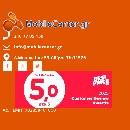
210 77 05 150
info@mobilecenter.gr
Λ.Μεσογείων 53-Αθήνα-ΤΚ:11526
F
I
T
a
n
w
c
s
i
e
t
t
b
a
t
o
g
e
o
r
r
k
a
-
m
f
Αρ. ΓΕΜΗ: 002858401000