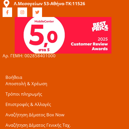
Λ.Μεσογείων 53-Αθήνα-ΤΚ:11526
F
I
T
a
n
w
c
s
i
e
t
t
b
a
t
o
g
e
o
r
r
k
a
-
m
f
Αρ. ΓΕΜΗ: 002858401000
Βοήθεια
Αποστολή & Χρέωση
Τρόποι πληρωμής
Επιστροφές & Αλλαγές
Αναζήτηση Δέματος Box Now
Αναζήτηση Δέματος Γενικής Ταχ.