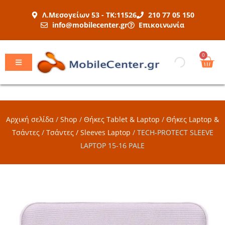
Μετάβαση
Λ.Μεσογείων 53 - ΤΚ:11526
210 77 05 150
στο
info@mobilecenter.gr
Επικοινωνία
περιεχόμενο
Car
0
Αρχική σελίδα
/
Shop
/
Θήκες Tablet & Laptop
/
Θήκες Laptop &
Τσάντες
/
Τσάντες / Sleeves Laptop
/
TECH-PROTECT SLEEVE
LAPTOP 15-16 PALE