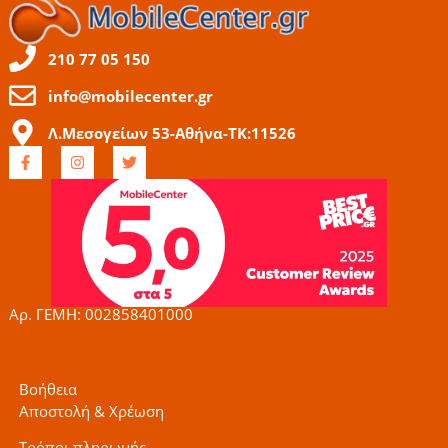
210 77 05 150
info@mobilecenter.gr
Λ.Μεσογείων 53-Αθήνα-ΤΚ:11526
F
I
T
a
n
w
c
s
i
e
t
t
b
a
t
o
g
e
o
r
r
k
a
-
m
f
Αρ. ΓΕΜΗ: 002858401000
Βοήθεια
Αποστολή & Χρέωση
Τρόποι πληρωμής