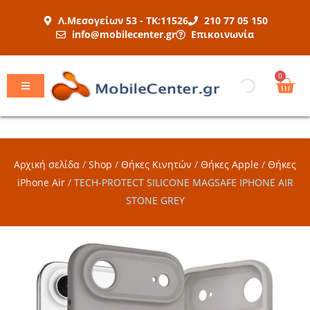
Μετάβαση
Λ.Μεσογείων 53 - ΤΚ:11526
210 77 05 150
στο
info@mobilecenter.gr
Επικοινωνία
περιεχόμενο
Car
0
Αρχική σελίδα
/
Shop
/
Θήκες Κινητών
/
Θήκες Apple
/
Θήκες
iPhone Air
/
TECH-PROTECT SILICONE MAGSAFE IPHONE AIR
STONE GREY