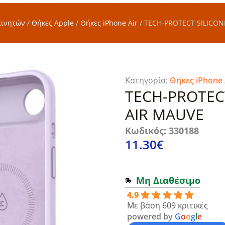
Κινητών
/
Θήκες Apple
/
Θήκες iPhone Air
/
TECH-PROTECT SILICON
Κατηγορία:
Θήκες iPhone 
TECH-PROTEC
AIR MAUVE
Κωδικός: 330188
11.30
€
Μη Διαθέσιμο
4.9
Με βάση 609 κριτικές
powered by
G
o
o
g
l
e