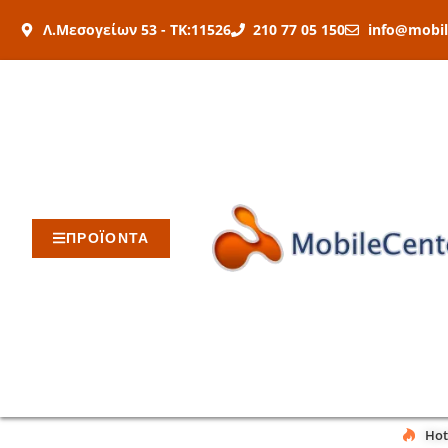
Μετάβαση
Λ.Μεσογείων 53 - ΤΚ:11526
210 77 05 150
info@mobil
στο
περιεχόμενο
ΠΡΟΪΟΝΤΑ
Hot