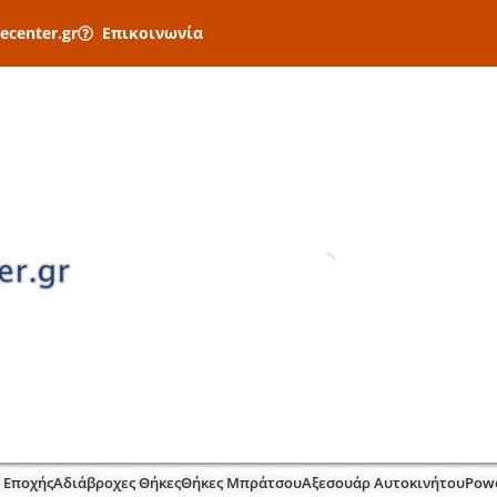
ecenter.gr
Επικοινωνία
 Εποχής
Αδιάβροχες Θήκες
Θήκες Μπράτσου
Αξεσουάρ Αυτοκινήτου
Pow