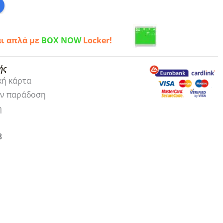
αι απλά με
BOX NOW
Locker!
ής
κή κάρτα
ην παράδοση
η
8