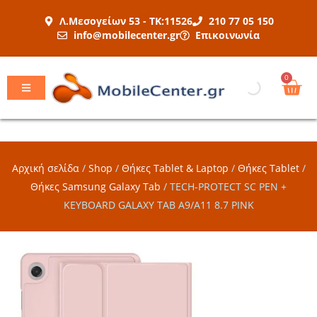
Μετάβαση
Λ.Μεσογείων 53 - ΤΚ:11526
210 77 05 150
στο
info@mobilecenter.gr
Επικοινωνία
περιεχόμενο
Car
0
Αρχική σελίδα
/
Shop
/
Θήκες Tablet & Laptop
/
Θήκες Tablet
/
Θήκες Samsung Galaxy Tab
/
TECH-PROTECT SC PEN +
KEYBOARD GALAXY TAB A9/A11 8.7 PINK