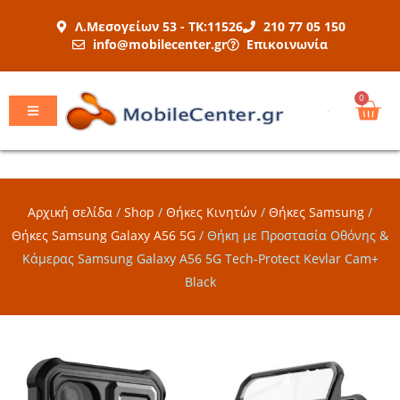
Μετάβαση
Λ.Μεσογείων 53 - ΤΚ:11526
210 77 05 150
στο
info@mobilecenter.gr
Επικοινωνία
περιεχόμενο
Car
0
Αρχική σελίδα
/
Shop
/
Θήκες Κινητών
/
Θήκες Samsung
/
Θήκες Samsung Galaxy A56 5G
/
Θήκη με Προστασία Οθόνης &
Κάμερας Samsung Galaxy A56 5G Tech-Protect Kevlar Cam+
Black