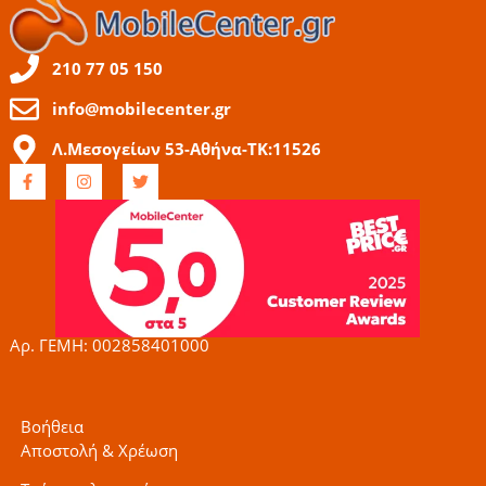
210 77 05 150
info@mobilecenter.gr
Λ.Μεσογείων 53-Αθήνα-ΤΚ:11526
F
I
T
a
n
w
c
s
i
e
t
t
b
a
t
o
g
e
o
r
r
k
a
-
m
f
Αρ. ΓΕΜΗ: 002858401000
Βοήθεια
Αποστολή & Χρέωση