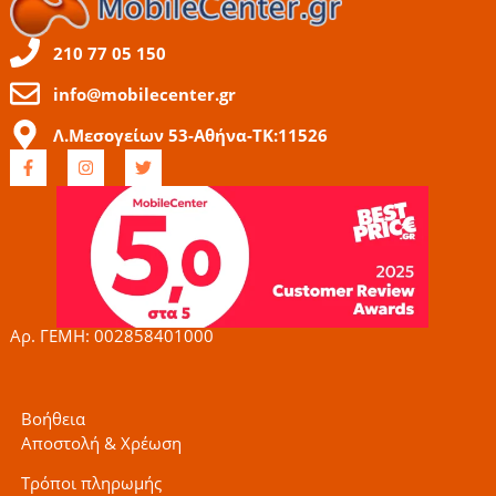
210 77 05 150
info@mobilecenter.gr
Λ.Μεσογείων 53-Αθήνα-ΤΚ:11526
F
I
T
a
n
w
c
s
i
e
t
t
b
a
t
o
g
e
o
r
r
k
a
-
m
f
Αρ. ΓΕΜΗ: 002858401000
Βοήθεια
Αποστολή & Χρέωση
Τρόποι πληρωμής