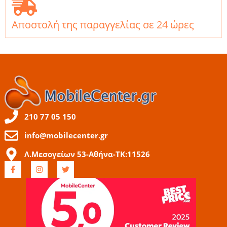
Αποστολή της παραγγελίας σε 24 ώρες
210 77 05 150
info@mobilecenter.gr
Λ.Μεσογείων 53-Αθήνα-ΤΚ:11526
F
I
T
a
n
w
c
s
i
e
t
t
b
a
t
o
g
e
o
r
r
k
a
-
m