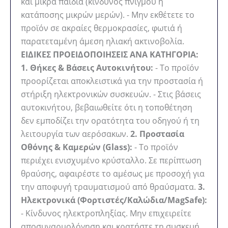
και μικρά παιδιά (κίνδυνος πνιγμού ή
κατάποσης μικρών μερών). - Μην εκθέτετε το
προϊόν σε ακραίες θερμοκρασίες, φωτιά ή
παρατεταμένη άμεση ηλιακή ακτινοβολία.
ΕΙΔΙΚΕΣ ΠΡΟΕΙΔΟΠΟΙΗΣΕΙΣ ΑΝΑ ΚΑΤΗΓΟΡΙΑ:
1. Θήκες & Βάσεις Αυτοκινήτου:
- Το προϊόν
προορίζεται αποκλειστικά για την προστασία ή
στήριξη ηλεκτρονικών συσκευών. - Στις βάσεις
αυτοκινήτου, βεβαιωθείτε ότι η τοποθέτηση
δεν εμποδίζει την ορατότητα του οδηγού ή τη
λειτουργία των αερόσακων.
2. Προστασία
Οθόνης & Καμερών (Glass):
- Το προϊόν
περιέχει ενισχυμένο κρύσταλλο. Σε περίπτωση
θραύσης, αφαιρέστε το αμέσως με προσοχή για
την αποφυγή τραυματισμού από θραύσματα.
3.
Ηλεκτρονικά (Φορτιστές/Καλώδια/MagSafe):
- Κίνδυνος ηλεκτροπληξίας. Μην επιχειρείτε
αποσυναρμολόγηση και κρατήστε τη συσκευή