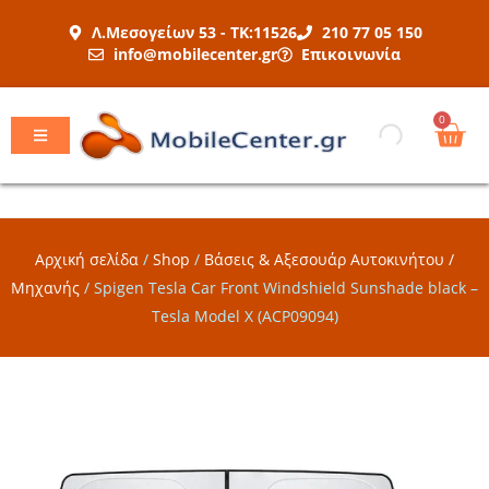
Μετάβαση
Λ.Μεσογείων 53 - ΤΚ:11526
210 77 05 150
στο
info@mobilecenter.gr
Επικοινωνία
περιεχόμενο
Car
0
Αρχική σελίδα
/
Shop
/
Βάσεις & Αξεσουάρ Αυτοκινήτου /
Μηχανής
/
Spigen Tesla Car Front Windshield Sunshade black –
Tesla Model X (ACP09094)