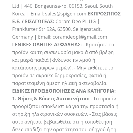
Ltd | 446, Bongeunsa-ro, 06153, Seoul, South
Korea | Email: sales@spigen.com
ΕΚΠΡΟΣΩΠΟΣ
Ε.Ε. / ΕΙΣΑΓΩΓΕΑΣ:
Coram Deo PL UG |
Frankfurter Str 92A, 63500, Seligenstadt,
Germany | Email: coramdeopl@gmail.com
ΓΕΝΙΚΕΣ ΟΔΗΓΙΕΣ ΑΣΦΑΛΕΙΑΣ:
- Κρατήστε το
προϊόν και τη συσκευασία μακριά από βρέφη
και μικρά παιδιά (κίνδυνος πνιγμού ή
κατάποσης μικρών μερών). - Μην εκθέτετε το
προϊόν σε ακραίες θερμοκρασίες, φωτιά ή
παρατεταμένη άμεση ηλιακή ακτινοβολία.
ΕΙΔΙΚΕΣ ΠΡΟΕΙΔΟΠΟΙΗΣΕΙΣ ΑΝΑ ΚΑΤΗΓΟΡΙΑ:
1. Θήκες & Βάσεις Αυτοκινήτου:
- Το προϊόν
προορίζεται αποκλειστικά για την προστασία ή
στήριξη ηλεκτρονικών συσκευών. - Στις βάσεις
αυτοκινήτου, βεβαιωθείτε ότι η τοποθέτηση
δεν εμποδίζει την ορατότητα του οδηγού ή τη