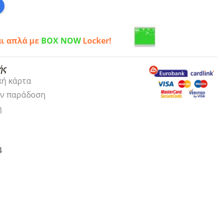
αι απλά με
BOX NOW
Locker!
ής
κή κάρτα
ην παράδοση
η
4