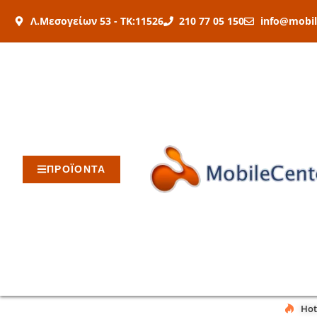
Μετάβαση
Λ.Μεσογείων 53 - ΤΚ:11526
210 77 05 150
info@mobil
στο
περιεχόμενο
ΠΡΟΪΟΝΤΑ
Hot