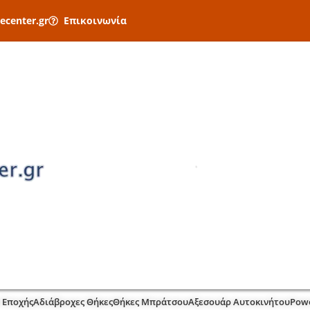
ecenter.gr
Επικοινωνία
 Εποχής
Αδιάβροχες Θήκες
Θήκες Μπράτσου
Αξεσουάρ Αυτοκινήτου
Pow