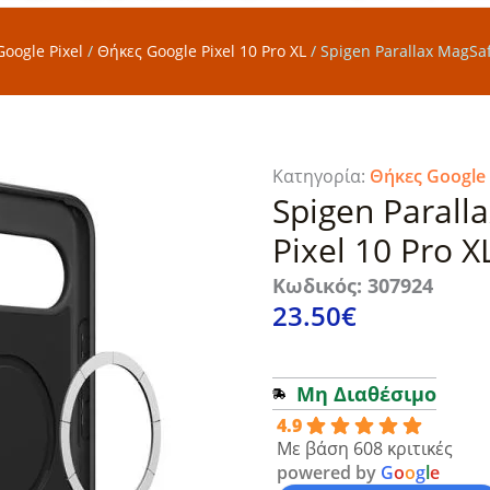
oogle Pixel
/
Θήκες Google Pixel 10 Pro XL
/
Spigen Parallax MagSaf
Κατηγορία:
Θήκες Google 
Spigen Parall
Pixel 10 Pro 
Κωδικός: 307924
23.50
€
Μη Διαθέσιμο
4.9
Με βάση 608 κριτικές
powered by
G
o
o
g
l
e