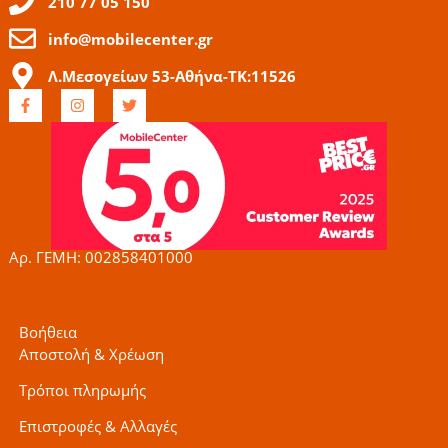
210 77 05 150
info@mobilecenter.gr
Λ.Μεσογείων 53-Αθήνα-ΤΚ:11526
F
I
T
a
n
w
c
s
i
e
t
t
b
a
t
o
g
e
o
r
r
k
a
-
m
f
Αρ. ΓΕΜΗ: 002858401000
Βοήθεια
Αποστολή & Χρέωση
Τρόποι πληρωμής
Επιστροφές & Αλλαγές