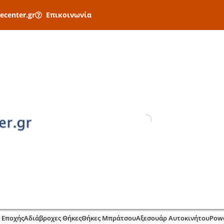
ecenter.gr
Επικοινωνία
 Εποχής
Αδιάβροχες Θήκες
Θήκες Μπράτσου
Αξεσουάρ Αυτοκινήτου
Pow