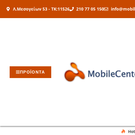
Μετάβαση
Λ.Μεσογείων 53 - ΤΚ:11526
210 77 05 150
info@mobil
στο
περιεχόμενο
ΠΡΟΪΟΝΤΑ
Hot