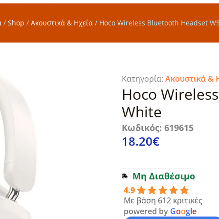
α
/
Shop
/
Ακουστικά & Ηχεία
/
Hoco Wireless Bluetooth Headset W5
Κατηγορία:
Ακουστικά & 
Hoco Wireless
White
Κωδικός: 619615
18.20
€
Μη Διαθέσιμο
4.9
Με βάση 612 κριτικές
powered by
G
o
o
g
l
e