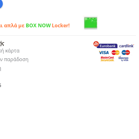
αι απλά με
BOX NOW
Locker!
ής
κή κάρτα
ην παράδοση
η
5