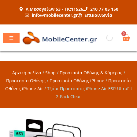
Μετάβαση
Λ.Μεσογείων 53 - ΤΚ:11526
210 77 05 150
στο
info@mobilecenter.gr
Επικοινωνία
περιεχόμενο
Car
0
Αρχική σελίδα
/
Shop
/
Προστασία Οθόνης & Κάμερας
/
Προστασία Οθόνης
/
Προστασία Οθόνης iPhone
/
Προστασία
Οθόνης iPhone Air
/
Τζάμι Προστασίας iPhone Air ESR UltraFit
2-Pack Clear