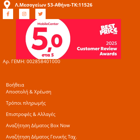
Λ.Μεσογείων 53-Αθήνα-ΤΚ:11526
F
I
T
a
n
w
c
s
i
e
t
t
b
a
t
o
g
e
o
r
r
k
a
-
m
f
Αρ. ΓΕΜΗ: 002858401000
Βοήθεια
Αποστολή & Χρέωση
Τρόποι πληρωμής
Επιστροφές & Αλλαγές
Αναζήτηση Δέματος Box Now
Αναζήτηση Δέματος Γενικής Ταχ.