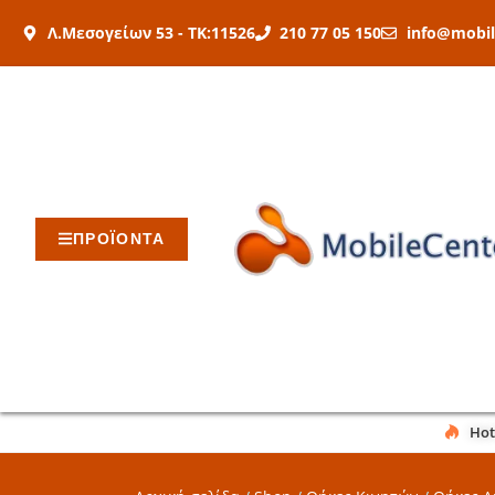
Μετάβαση
Λ.Μεσογείων 53 - ΤΚ:11526
210 77 05 150
info@mobil
στο
περιεχόμενο
ΠΡΟΪΟΝΤΑ
Hot