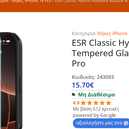
pple
/
Θήκες iPhone 16 Pro
/
ESR Classic Hybrid Halolock MaSafe &
Κατηγορία:
Θήκες iPhone 
ESR Classic H
Tempered Glas
Pro
Κωδικός: 243503
15.70
€
Μη Διαθέσιμο
4.9
Με βάση 612 κριτικές
powered by
G
o
o
g
l
e
αξιολογήστε μας στο