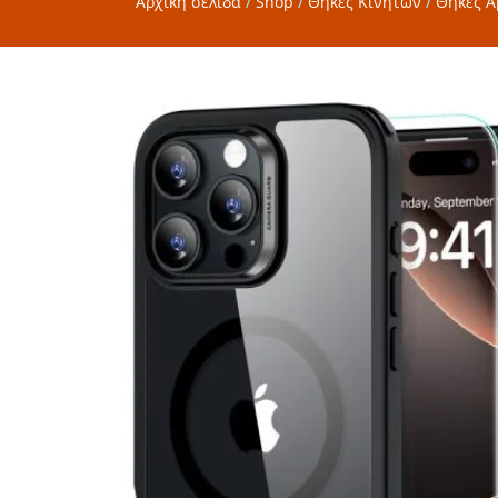
Αρχική σελίδα
/
Shop
/
Θήκες Κινητών
/
Θήκες A