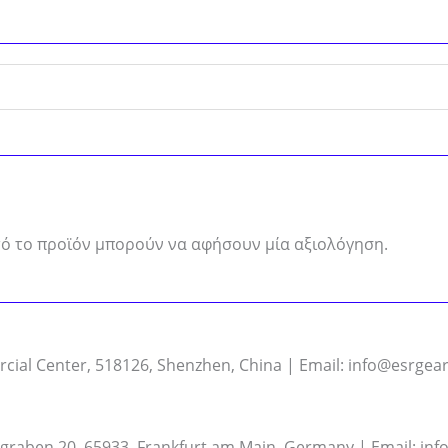
ό το προϊόν μπορούν να αφήσουν μία αξιολόγηση.
cial Center, 518126, Shenzhen, China | Email: info@esrgea
aben 20, 65933, Frankfurt am Main, Germany | Email: inf