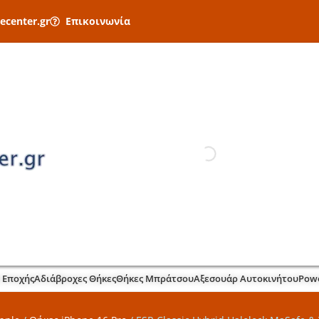
ecenter.gr
Επικοινωνία
 Εποχής
Αδιάβροχες Θήκες
Θήκες Μπράτσου
Αξεσουάρ Αυτοκινήτου
Pow