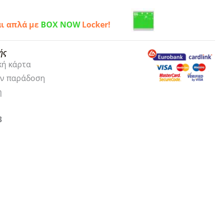
αι απλά με
BOX NOW
Locker!
ής
κή κάρτα
ην παράδοση
η
3