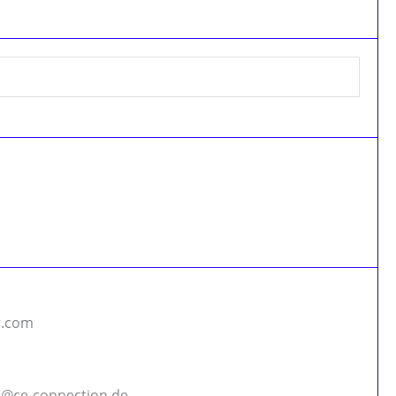
r.com
o@ce-connection.de