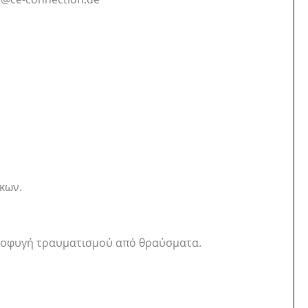
ακων.
 αποφυγή τραυματισμού από θραύσματα.