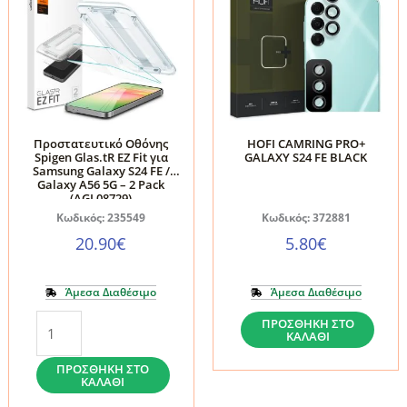
Προστατευτικό Οθόνης
HOFI CAMRING PRO+
Spigen Glas.tR EZ Fit για
GALAXY S24 FE BLACK
Samsung Galaxy S24 FE /
Galaxy A56 5G – 2 Pack
(AGL08729)
Κωδικός: 235549
Κωδικός: 372881
20.90
€
5.80
€
Άμεσα Διαθέσιμο
Άμεσα Διαθέσιμο
Προστατευτικό
HOFI
ΠΡΟΣΘΉΚΗ ΣΤΟ
ΚΑΛΆΘΙ
Οθόνης
CAMRING
Spigen
PRO+
ΠΡΟΣΘΉΚΗ ΣΤΟ
ΚΑΛΆΘΙ
Glas.tR
GALAXY