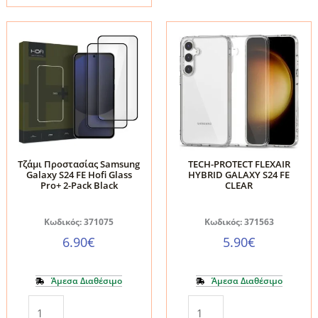
EZ
S24
Fit
FE
για
BLACK
Samsung
ποσότητα
Galaxy
S24
FE
/
Galaxy
Τζάμι Προστασίας Samsung
TECH-PROTECT FLEXAIR
A56
Galaxy S24 FE Hofi Glass
HYBRID GALAXY S24 FE
Pro+ 2-Pack Black
CLEAR
5G
–
Κωδικός: 371075
Κωδικός: 371563
2
6.90
€
5.90
€
Pack
(AGL08729)
Άμεσα Διαθέσιμο
Άμεσα Διαθέσιμο
ποσότητα
Τζάμι
TECH-