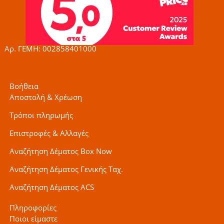
o
g
e
o
r
r
k
a
-
m
f
Αρ. ΓΕΜΗ: 002858401000
Βοήθεια
Αποστολή & Χρέωση
Τρόποι πληρωμής
Επιστροφές & Αλλαγές
Αναζήτηση Δέματος Box Now
Αναζήτηση Δέματος Γενικής Ταχ.
Αναζήτηση Δέματος ACS
Πληροφορίες
Ποιοι είμαστε