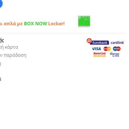
αι απλά με
BOX NOW
Locker!
ής
κή κάρτα
ην παράδοση
η
4