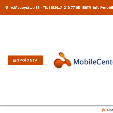
Μετάβαση
Λ.Μεσογείων 53 - ΤΚ:11526
210 77 05 150
info@mobil
στο
περιεχόμενο
ΠΡΟΪΟΝΤΑ
Hot