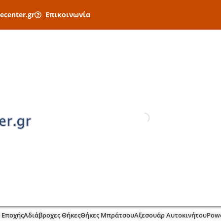
ecenter.gr
Επικοινωνία
 Εποχής
Αδιάβροχες Θήκες
Θήκες Μπράτσου
Αξεσουάρ Αυτοκινήτου
Pow