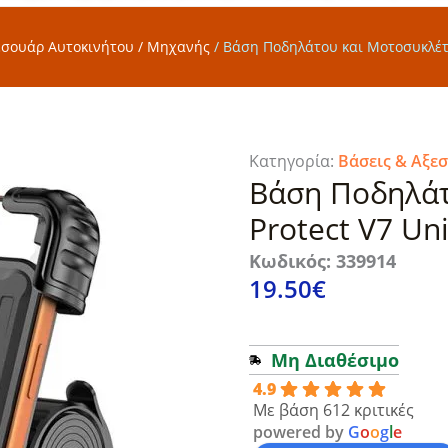
εσουάρ Αυτοκινήτου / Μηχανής
/
Βάση Ποδηλάτου και Μοτοσυκλέτας
Κατηγορία:
Βάσεις & Αξε
Βάση Ποδηλάτ
Protect V7 Uni
Κωδικός: 339914
19.50
€
Μη Διαθέσιμο
4.9
Με βάση 612 κριτικές
powered by
G
o
o
g
l
e