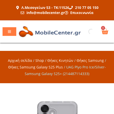
Μετάβαση
Λ.Μεσογείων 53 - ΤΚ:11526
210 77 05 150
στο
info@mobilecenter.gr
Επικοινωνία
περιεχόμενο
Car
0
Αρχική σελίδα
/
Shop
/
Θήκες Κινητών
/
Θήκες Samsung
/
Θήκες Samsung Galaxy S25 Plus
/
UAG Plyo Pro Ice/Silver-
Samsung Galaxy S25+ (214487114333)