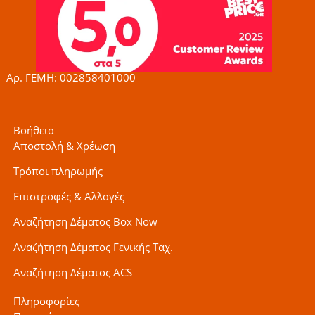
b
a
t
o
g
e
o
r
r
k
a
-
m
f
Αρ. ΓΕΜΗ: 002858401000
Βοήθεια
Αποστολή & Χρέωση
Τρόποι πληρωμής
Επιστροφές & Αλλαγές
Αναζήτηση Δέματος Box Now
Αναζήτηση Δέματος Γενικής Ταχ.
Αναζήτηση Δέματος ACS
Πληροφορίες