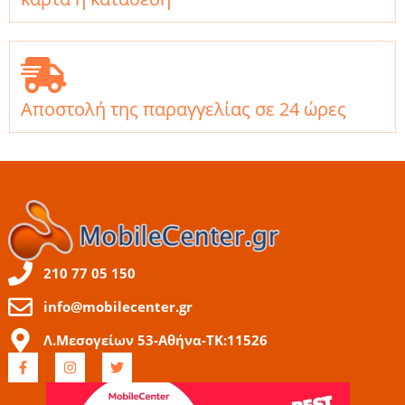
Αποστολή της παραγγελίας σε 24 ώρες
210 77 05 150
info@mobilecenter.gr
Λ.Μεσογείων 53-Αθήνα-ΤΚ:11526
F
I
T
a
n
w
c
s
i
e
t
t